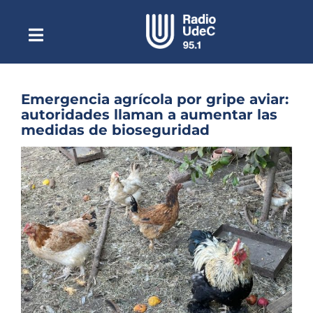
Saltar
al
contenido
Toggle
Escuchar Radio UdeC
Navigation
en vivo
Quiénes Somos
Emergencia agrícola por gripe aviar:
autoridades llaman a aumentar las
Programación
medidas de bioseguridad
Podcast
Ver
imagen
Noticias
más
grande
Reportajes
Columnas
Música Clásica
Especiales