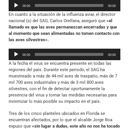
Reproductor
00:00
00:00
de
En cuanto a la situación de la influenza aviar, el director
audio
nacional (s) del SAG, Carlos Orellana, aseguró que
«el
llamado es que las aves permanezcan encerradas y que
al momento que sean alimentadas no tomen contacto con
las aves silvestres».
Reproductor
00:00
00:00
de
A la fecha el virus se encuentra presente en todas las
audio
regiones del país. Durante este periodo, el SAG ha
muestreado a más de 44 mil aves de traspatio, más de 7
mil 700 aves industriales y más de 3 mil 800 aves
silvestres, con el fin de detectar oportunamente la
presencia del virus y tomar las medidas necesarias para
minimizar lo más posible su impacto en el país.
Tres de los cinco planteles ubicados en Florida se
encuentran afectados, por lo que el alcalde Jorge Roa
expuso que
«sin lugar a dudas, este año no nos ha tocado