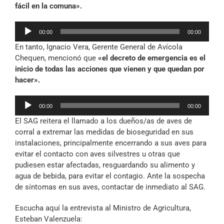
fácil en la comuna».
Reproductor
00:00
00:00
de
En tanto, Ignacio Vera, Gerente General de Avícola
audio
Chequen, mencionó que
«el decreto de emergencia es el
inicio de todas las acciones que vienen y que quedan por
hacer».
Reproductor
00:00
00:00
de
El SAG reitera el llamado a los dueños/as de aves de
audio
corral a extremar las medidas de bioseguridad en sus
instalaciones, principalmente encerrando a sus aves para
evitar el contacto con aves silvestres u otras que
pudiesen estar afectadas, resguardando su alimento y
agua de bebida, para evitar el contagio. Ante la sospecha
de síntomas en sus aves, contactar de inmediato al SAG.
Escucha aquí la entrevista al Ministro de Agricultura,
Esteban Valenzuela: