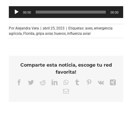
Reproductor
00:00
00:00
de
audio
Por
Alejandra Vera
|
abril 25, 2023
|
Etiquetas:
aves
,
emergencia
agrícola
,
Florida
,
gripa aviar
,
huevos
,
influenza aviar
Comparte esta noticia, escoge tu red
favorita!
Facebook
Twitter
Reddit
LinkedIn
WhatsApp
Tumblr
Pinterest
Vk
Xing
Correo
electrónico