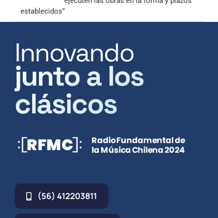
ejecuten las obras en la forma y plazos
establecidos”
Innovando
junto a los
clásicos
(56) 412203811