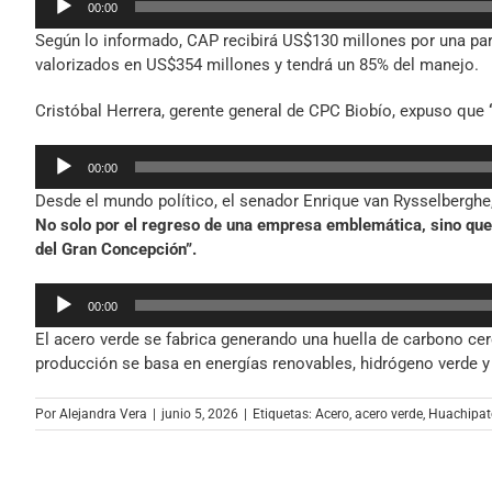
00:00
de
Según lo informado, CAP recibirá US$130 millones por una par
audio
valorizados en US$354 millones y tendrá un 85% del manejo.
Cristóbal Herrera, gerente general de CPC Biobío, expuso que
Reproductor
00:00
de
Desde el mundo político, el senador Enrique van Rysselberghe
audio
No solo por el regreso de una empresa emblemática, sino que 
del Gran Concepción”.
Reproductor
00:00
de
El acero verde se fabrica generando una huella de carbono cerc
audio
producción se basa en energías renovables, hidrógeno verde y e
Por
Alejandra Vera
|
junio 5, 2026
|
Etiquetas:
Acero
,
acero verde
,
Huachipat