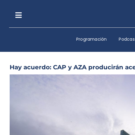
Saltar
al
contenido
Toggle
Navigation
Programación
Podcas
Hay acuerdo: CAP y AZA producirán ac
Ver
imagen
más
grande