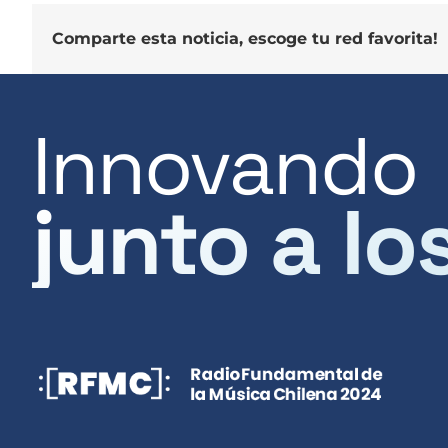
Comparte esta noticia, escoge tu red favorita!
Innovando
junto a lo