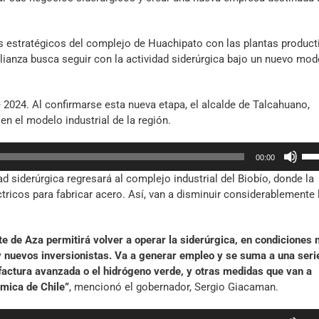
os estratégicos del complejo de Huachipato con las plantas product
alianza busca seguir con la actividad siderúrgica bajo un nuevo mod
2024. Al confirmarse esta nueva etapa, el alcalde de Talcahuano,
n el modelo industrial de la región.
Util
00:00
las
d siderúrgica regresará al complejo industrial del Biobío, donde la
tec
ricos para fabricar acero. Así, van a disminuir considerablemente 
de
fle
arr
 de Aza permitirá volver a operar la siderúrgica, en condiciones
par
y nuevos inversionistas. Va a generar empleo y se suma a una seri
aum
ufactura avanzada o el hidrógeno verde, y otras medidas que van a
o
ómica de Chile”
, mencionó el gobernador, Sergio Giacaman.
dis
el
Util