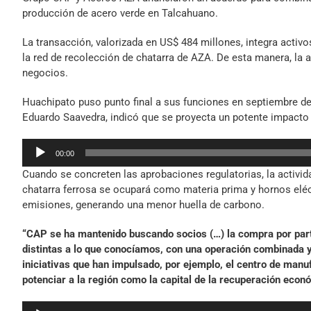
producción de acero verde en Talcahuano.
La transacción, valorizada en US$ 484 millones, integra activ
la red de recolección de chatarra de AZA. De esta manera, la 
negocios.
Huachipato puso punto final a sus funciones en septiembre de 
Eduardo Saavedra, indicó que se proyecta un potente impacto e
Reproductor
00:00
de
Cuando se concreten las aprobaciones regulatorias, la activida
audio
chatarra ferrosa se ocupará como materia prima y hornos eléct
emisiones, generando una menor huella de carbono.
“CAP se ha mantenido buscando socios (…) la compra por parte
distintas a lo que conocíamos, con una operación combinada 
iniciativas que han impulsado, por ejemplo, el centro de man
potenciar a la región como la capital de la recuperación econ
Reproductor