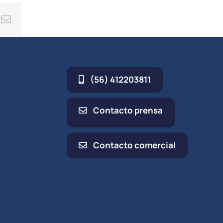
minuir
ing
Correo
electrónico
umen.
(56) 412203811
Contacto prensa
Contacto comercial