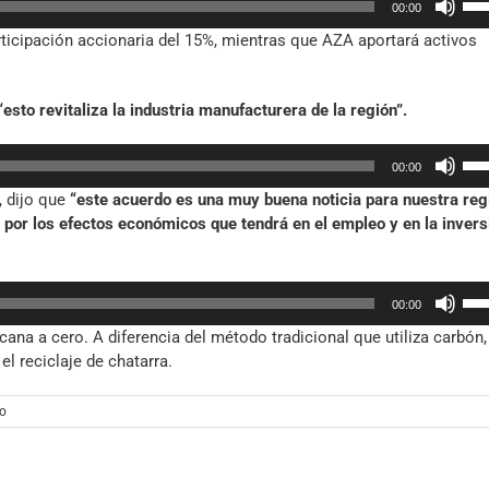
vol
00:00
las
ticipación accionaria del 15%, mientras que AZA aportará activos
tec
de
fle
“esto revitaliza la industria manufacturera de la región”.
arr
par
Util
aum
00:00
las
o
, dijo que
“este acuerdo es una muy buena noticia para nuestra reg
tec
dis
por los efectos económicos que tendrá en el empleo y en la invers
de
el
fle
vol
arr
Util
par
00:00
las
aum
ana a cero. A diferencia del método tradicional que utiliza carbón,
tec
o
l reciclaje de chatarra.
de
dis
fle
el
arr
o
vol
par
aum
o