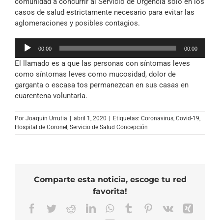
comunidad a concurrir al Servicio de Urgencia sólo en los
casos de salud estrictamente necesario para evitar las
aglomeraciones y posibles contagios.
Reproductor
00:00
00:00
de
El llamado es a que las personas con síntomas leves
audio
como síntomas leves como mucosidad, dolor de
garganta o escasa tos permanezcan en sus casas en
cuarentena voluntaria.
Por
Joaquin Urrutia
|
abril 1, 2020
|
Etiquetas:
Coronavirus
,
Covid-19
,
Hospital de Coronel
,
Servicio de Salud Concepción
Comparte esta noticia, escoge tu red
favorita!
Facebook
Twitter
Reddit
LinkedIn
WhatsApp
Tumblr
Pinterest
Vk
Xing