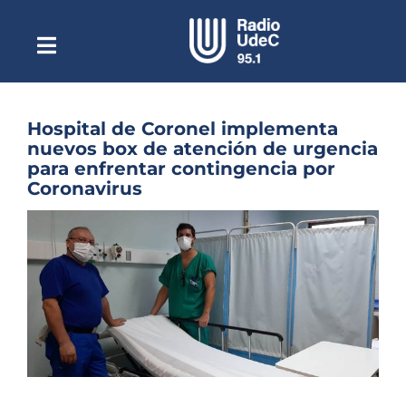
Saltar
al
contenido
Toggle
Escuchar Radio UdeC
Navigation
en vivo
Quiénes Somos
Hospital de Coronel implementa
nuevos box de atención de urgencia
Programación
para enfrentar contingencia por
Coronavirus
Podcast
Ver
Noticias
imagen
más
Reportajes
grande
Columnas
Música Clásica
Especiales