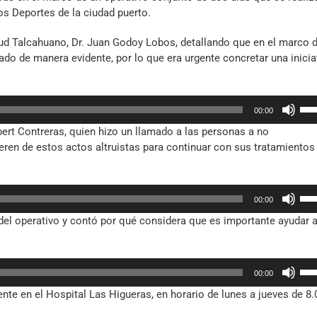
os Deportes de la ciudad puerto.
lud Talcahuano, Dr. Juan Godoy Lobos, detallando que en el marco d
ado de manera evidente, por lo que era urgente concretar una inicia
Util
00:00
las
rt Contreras, quien hizo un llamado a las personas a no
tec
ren de estos actos altruistas para continuar con sus tratamientos
de
fle
arr
Util
par
00:00
las
aum
 del operativo y contó por qué considera que es importante ayudar 
tec
o
de
dis
fle
el
Util
arr
vol
00:00
las
par
e en el Hospital Las Higueras, en horario de lunes a jueves de 8.
tec
aum
de
o