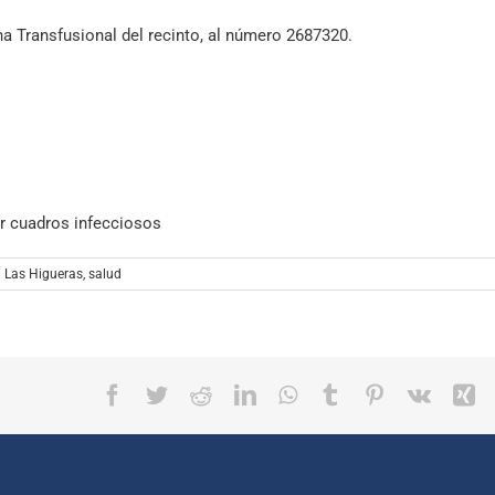
fle
dis
na Transfusional del recinto, al número 2687320.
arr
el
par
vol
aum
o
dis
el
vol
r cuadros infecciosos
l Las Higueras
,
salud
Facebook
Twitter
Reddit
LinkedIn
WhatsApp
Tumblr
Pinterest
Vk
X