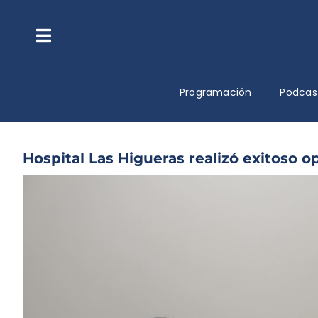
Saltar
al
contenido
Toggle
Navigation
Programación
Podcas
Hospital Las Higueras realizó exitoso 
Ver
imagen
más
grande