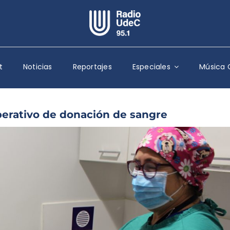
Escuchar Radio UdeC
en vivo
t
Noticias
Reportajes
Especiales
Música 
Quiénes Somos
Programación
Podcast
operativo de donación de sangre
Noticias
Reportajes
Columnas
Música Clásica
Especiales