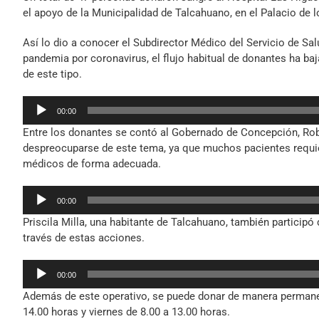
el apoyo de la Municipalidad de Talcahuano, en el Palacio de l
Así lo dio a conocer el Subdirector Médico del Servicio de Sa
pandemia por coronavirus, el flujo habitual de donantes ha baj
de este tipo.
Reproductor
00:00
de
Entre los donantes se contó al Gobernado de Concepción, Robe
audio
despreocuparse de este tema, ya que muchos pacientes requie
médicos de forma adecuada.
Reproductor
00:00
de
Priscila Milla, una habitante de Talcahuano, también participó
audio
través de estas acciones.
Reproductor
00:00
de
Además de este operativo, se puede donar de manera permanent
audio
14.00 horas y viernes de 8.00 a 13.00 horas.