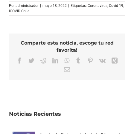
Por
administrador
|
mayo 18, 2022
|
Etiquetas:
Coronavirus
,
Covid-19
,
ICOVID Chile
Comparte esta noticia, escoge tu red
favorita!
Facebook
Twitter
Reddit
LinkedIn
WhatsApp
Tumblr
Pinterest
Vk
Xing
Correo
electrónico
Noticias Recientes