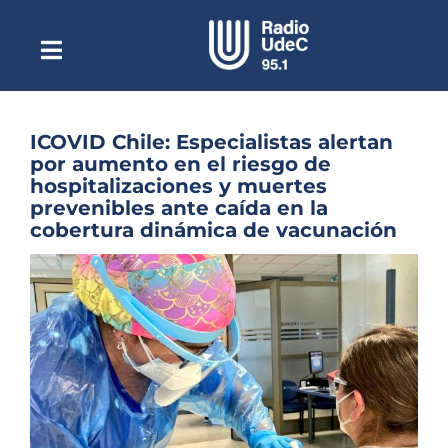
Saltar
al
contenido
Toggle
Escuchar Radio UdeC
Navigation
en vivo
Quiénes Somos
ICOVID Chile: Especialistas alertan
por aumento en el riesgo de
Programación
hospitalizaciones y muertes
prevenibles ante caída en la
Podcast
cobertura dinámica de vacunación
Noticias
Ver
imagen
Reportajes
más
grande
Columnas
Música Clásica
Especiales