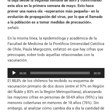
la baja desde la segunda semana de abril y confirmando
esta alza en la primera semana de mayo. Esto hace
prever una nueva ola –esperamos más pequeña– en la
evolución de propagación del virus, por lo que el llamado
a la población es a tomar medidas de precaución»
,
señaló.
En la misma línea, la epidemióloga y académica de la
Facultad de Medicina de la Pontificia Universidad Católica
de Chile, Paula Margozzini, enfatizó en que hay cifras que
preocupan, sobre todo aquellas relacionadas con la
vacunación.
Reproductor
00:00
00:00
de
El 88,8% de los chilenos ha recibido su esquema de
audio
vacunación primario de dos dosis (entre el 97% en Región
del Ñuble y 83% en la Región Metropolitana), alcanzando
las mayores cifras en personas de 50-69 años (95%) y las
menores coberturas en menores de 18 años (76%). Sin
embargo, al analizar cómo cambia día a día la cantidad de