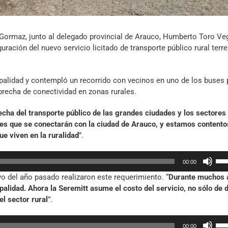
Gormaz, junto al delegado provincial de Arauco, Humberto Toro Veg
uración del nuevo servicio licitado de transporte público rural terre
ipalidad y contempló un recorrido con vecinos en uno de los buses 
brecha de conectividad en zonas rurales.
echa del transporte público de las grandes ciudades y los sectores
res que se conectarán con la ciudad de Arauco, y estamos contento
e viven en la ruralidad
”.
Util
00:00
las
o del año pasado realizaron este requerimiento. “
Durante muchos 
tec
lidad. Ahora la Seremitt asume el costo del servicio, no sólo de 
de
el sector rural
”.
fle
arr
Util
par
00:00