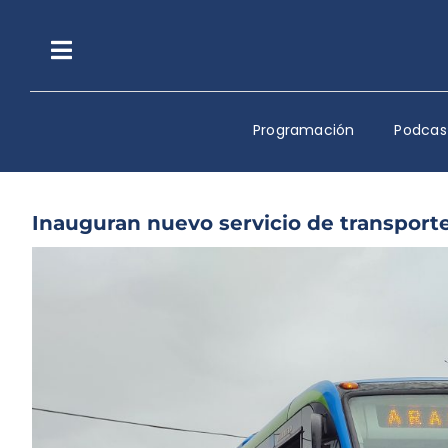
Saltar
al
contenido
Toggle
Navigation
Programación
Podcas
Inauguran nuevo servicio de transport
Ver
imagen
más
grande