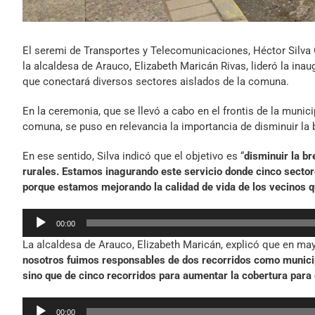
El seremi de Transportes y Telecomunicaciones, Héctor Silva 
la alcaldesa de Arauco, Elizabeth Maricán Rivas, lideró la inaug
que conectará diversos sectores aislados de la comuna.
En la ceremonia, que se llevó a cabo en el frontis de la munic
comuna, se puso en relevancia la importancia de disminuir la 
En ese sentido, Silva indicó que el objetivo es “
disminuir la br
rurales. Estamos inagurando este servicio donde cinco secto
porque estamos mejorando la calidad de vida de los vecinos qu
Reproductor
00:00
de
La alcaldesa de Arauco, Elizabeth Maricán, explicó que en may
audio
nosotros fuimos responsables de dos recorridos como municipa
sino que de cinco recorridos para aumentar la cobertura para 
Reproductor
00:00