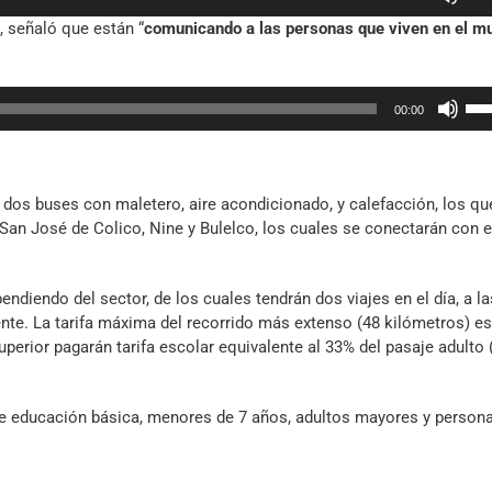
las
aum
, señaló que están “
comunicando a las personas que viven en el m
tec
o
de
dis
fle
el
Util
arr
vol
00:00
las
par
tec
aum
de
o
fle
dis
e dos buses con maletero, aire acondicionado, y calefacción, los qu
arr
el
 San José de Colico, Nine y Bulelco, los cuales se conectarán con e
par
vol
aum
o
endiendo del sector, de los cuales tendrán dos viajes en el día, a la
dis
ente. La tarifa máxima del recorrido más extenso (48 kilómetros) es
el
perior pagarán tarifa escolar equivalente al 33% del pasaje adulto 
vol
s de educación básica, menores de 7 años, adultos mayores y person