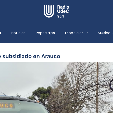
Escuchar Radio UdeC
en vivo
t
Noticias
Reportajes
Especiales
Música 
Quiénes Somos
Programación
Podcast
e subsidiado en Arauco
Noticias
Reportajes
Columnas
Música Clásica
Especiales