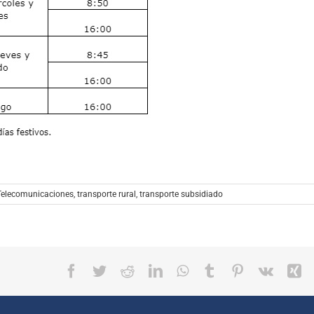
 Telecomunicaciones
,
transporte rural
,
transporte subsidiado
Facebook
Twitter
Reddit
LinkedIn
WhatsApp
Tumblr
Pinterest
Vk
X