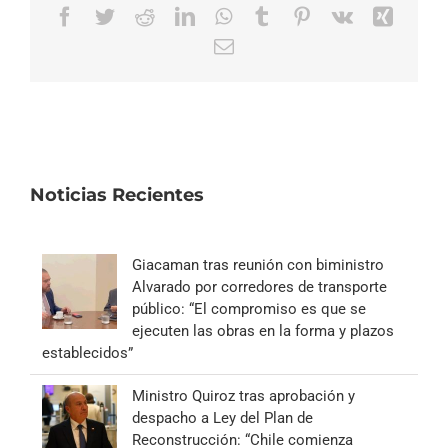
Facebook
Twitter
Reddit
LinkedIn
WhatsApp
Tumblr
Pinterest
Vk
Xing
Correo
electrónico
Noticias Recientes
Giacaman tras reunión con biministro
Alvarado por corredores de transporte
público: “El compromiso es que se
ejecuten las obras en la forma y plazos
establecidos”
Ministro Quiroz tras aprobación y
despacho a Ley del Plan de
Reconstrucción: “Chile comienza