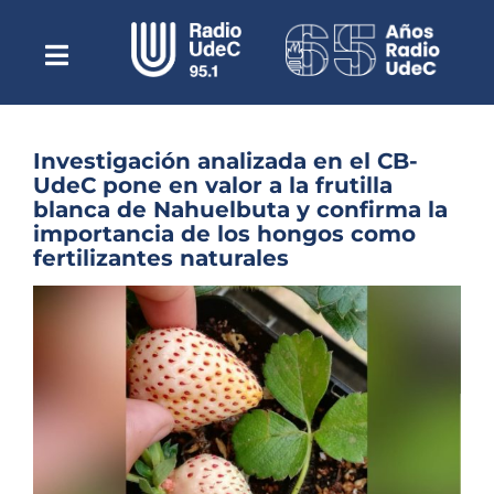
Saltar
al
contenido
Toggle
Escuchar Radio UdeC
Navigation
en vivo
Quiénes Somos
Investigación analizada en el CB-
UdeC pone en valor a la frutilla
Programación
blanca de Nahuelbuta y confirma la
importancia de los hongos como
Podcast
fertilizantes naturales
Noticias
Ver
imagen
Reportajes
más
grande
Columnas
Música Clásica
Especiales