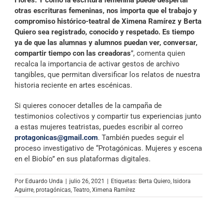
Flores. Y como la escritura femenina puede despertar
otras escrituras femeninas, nos importa que el trabajo y
compromiso histórico-teatral de Ximena Ramírez y Berta
Quiero sea registrado, conocido y respetado. Es tiempo
ya de que las alumnas y alumnos puedan ver, conversar,
compartir tiempo con las creadoras
”, comenta quien
recalca la importancia de activar gestos de archivo
tangibles, que permitan diversificar los relatos de nuestra
historia reciente en artes escénicas.
Si quieres conocer detalles de la campaña de
testimonios colectivos y compartir tus experiencias junto
a estas mujeres teatristas, puedes escribir al correo
protagonicas@gmail.com
. También puedes seguir el
proceso investigativo de “Protagónicas. Mujeres y escena
en el Biobío” en sus plataformas digitales.
Por
Eduardo Unda
|
julio 26, 2021
|
Etiquetas:
Berta Quiero
,
Isidora
Aguirre
,
protagónicas
,
Teatro
,
Ximena Ramírez