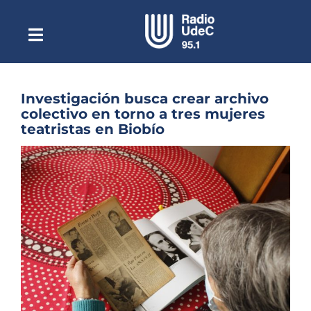
Saltar
al
contenido
Toggle
Escuchar Radio UdeC
Navigation
en vivo
Quiénes Somos
Investigación busca crear archivo
colectivo en torno a tres mujeres
Programación
teatristas en Biobío
Podcast
Ver
imagen
Noticias
más
grande
Reportajes
Columnas
Música Clásica
Especiales