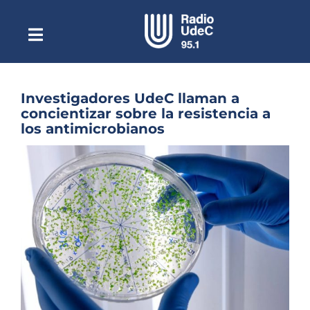
Saltar
al
contenido
Toggle
Escuchar Radio UdeC
Navigation
en vivo
Quiénes Somos
Investigadores UdeC llaman a
concientizar sobre la resistencia a
Programación
los antimicrobianos
Podcast
Ver
imagen
Noticias
más
grande
Reportajes
Columnas
Música Clásica
Especiales