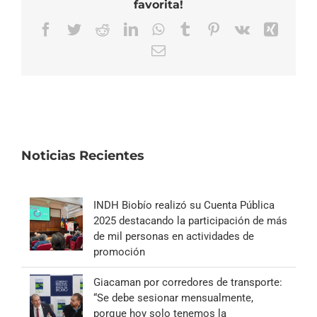
favorita!
Facebook
Twitter
Reddit
LinkedIn
WhatsApp
Tumblr
Pinterest
Vk
Xing
Correo
electrónico
Noticias Recientes
INDH Biobío realizó su Cuenta Pública
2025 destacando la participación de más
de mil personas en actividades de
promoción
Giacaman por corredores de transporte:
“Se debe sesionar mensualmente,
porque hoy solo tenemos la