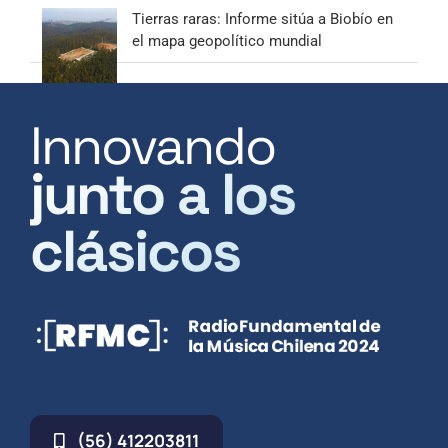
Tierras raras: Informe sitúa a Biobío en
el mapa geopolítico mundial
Innovando
junto a los
clásicos
(56) 412203811