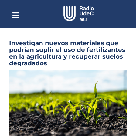
Saltar
al
contenido
Toggle
Escuchar Radio UdeC
Navigation
en vivo
Quiénes Somos
Investigan nuevos materiales que
podrían suplir el uso de fertilizantes
Programación
en la agricultura y recuperar suelos
degradados
Podcast
Ver
Noticias
imagen
más
Reportajes
grande
Columnas
Música Clásica
Especiales