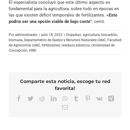
El especialista concluyó que este último aspecto es
fundamental para la agricultura, sobre todo en épocas en
las que existen déficit temporales de fertilizantes.
«Esto
podría ser una opción viable de bajo coste”
, cerró.
Por
administrador
|
julio 18, 2022
|
Etiquetas:
agricultura
,
biocarbón
,
biomasa
,
Departamento de Suelos y Recursos Naturales UdeC
,
Facultad
de Agronomía UdeC
,
fertilizantes
,
residuos plásticos
,
Universidad de
Concepción
,
VRID
Comparte esta noticia, escoge tu red
favorita!
Facebook
Twitter
Reddit
LinkedIn
WhatsApp
Tumblr
Pinterest
Vk
Xing
Correo
electrónico