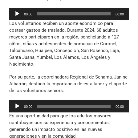
Reproductor
00:00
00:00
de
Los voluntarios reciben un aporte económico para
audio
costear gastos de traslado. Durante 2024, 68 adultos
mayores participaron en la región, beneficiando a 127
niños, niñas y adolescentes de comunas de Coronel,
Talcahuano, Hualpén, Concepción, San Rosendo, Laja,
Santa Juana, Yumbel, Los Álamos, Los Ángeles y
Nacimiento.
Por su parte, la coordinadora Regional de Senama, Janine
Albarrán, destacó la importancia de esta labor y el aporte
de los voluntarios seniors.
Reproductor
00:00
00:00
de
Es una oportunidad para que los adultos mayores
audio
contribuyan con su experiencia y conocimientos,
generando un impacto positivo en las nuevas
generaciones y en la comunidad.