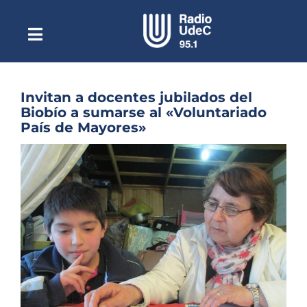
Saltar
al
contenido
Toggle
Escuchar Radio UdeC
Navigation
en vivo
Quiénes Somos
Invitan a docentes jubilados del
Biobío a sumarse al «Voluntariado
Programación
País de Mayores»
Podcast
Ver
imagen
Noticias
más
grande
Reportajes
Columnas
Música Clásica
Especiales