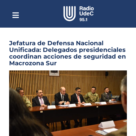
Saltar
al
contenido
Toggle
Escuchar Radio UdeC
Navigation
en vivo
Quiénes Somos
Jefatura de Defensa Nacional
Unificada: Delegados presidenciales
Programación
coordinan acciones de seguridad en
Macrozona Sur
Podcast
Ver
Noticias
imagen
más
Reportajes
grande
Columnas
Música Clásica
Especiales