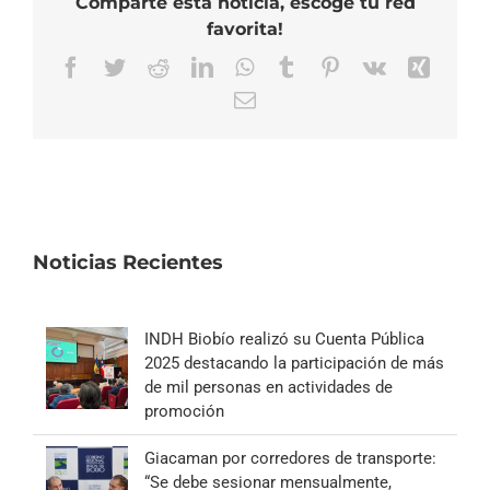
Comparte esta noticia, escoge tu red
favorita!
Facebook
Twitter
Reddit
LinkedIn
WhatsApp
Tumblr
Pinterest
Vk
Xing
Correo
electrónico
Noticias Recientes
INDH Biobío realizó su Cuenta Pública
2025 destacando la participación de más
de mil personas en actividades de
promoción
Giacaman por corredores de transporte:
“Se debe sesionar mensualmente,