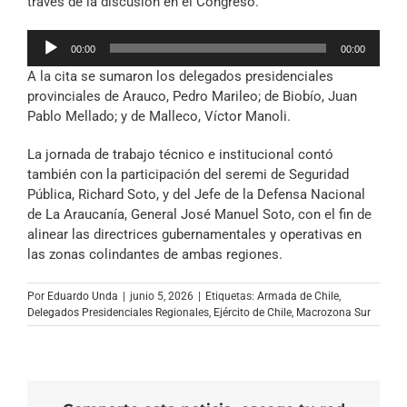
través de la discusión en el Congreso.
Reproductor
00:00
00:00
de
A la cita se sumaron los delegados presidenciales
audio
provinciales de Arauco, Pedro Marileo; de Biobío, Juan
Pablo Mellado; y de Malleco, Víctor Manoli.
La jornada de trabajo técnico e institucional contó
también con la participación del seremi de Seguridad
Pública, Richard Soto, y del Jefe de la Defensa Nacional
de La Araucanía, General José Manuel Soto, con el fin de
alinear las directrices gubernamentales y operativas en
las zonas colindantes de ambas regiones.
Por
Eduardo Unda
|
junio 5, 2026
|
Etiquetas:
Armada de Chile
,
Delegados Presidenciales Regionales
,
Ejército de Chile
,
Macrozona Sur