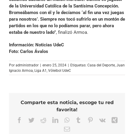
de la Universidad Católica de la Santísima Concepción.
Bromeábamos con él y le decíamos ‘al fin una vez juegas
para nosotros’. Siempre nos tocó sufrirlo en un montón de
partidos en los que no lo podíamos parar, pero ahora
estaba de nuestro lado”
, finalizó Armoa.
Información: Noticias UdeC
Foto: Carlos Ávalos
Por
administrador
|
enero 25, 2024
|
Etiquetas:
Casa del Deporte
,
Juan
Ignacio Armoa
,
Liga A1
,
Vóleibol UdeC
Comparte esta noticia, escoge tu red
favorita!
Facebook
Twitter
Reddit
LinkedIn
WhatsApp
Tumblr
Pinterest
Vk
Xing
Correo