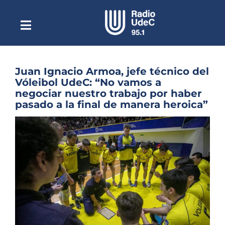
Saltar
al
contenido
Toggle
Escuchar Radio UdeC
Navigation
en vivo
Quiénes Somos
Juan Ignacio Armoa, jefe técnico del
Vóleibol UdeC: “No vamos a
Programación
negociar nuestro trabajo por haber
pasado a la final de manera heroica”
Podcast
Ver
Noticias
imagen
más
Reportajes
grande
Columnas
Música Clásica
Especiales