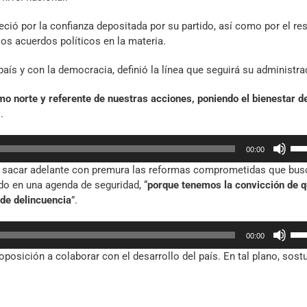
eció por la confianza depositada por su partido, así como por el re
los acuerdos políticos en la materia.
aís y con la democracia, definió la línea que seguirá su administra
 norte y referente de nuestras acciones, poniendo el bienestar de
.
Util
00:00
las
 sacar adelante con premura las reformas comprometidas que bus
tec
ndo en una agenda de seguridad, “
porque tenemos la convicción de q
de
 de delincuencia
”.
fle
arr
Util
par
00:00
las
aum
oposición a colaborar con el desarrollo del país. En tal plano, sost
tec
o
de
dis
fle
el
arr