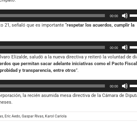
chipato.
aum
o
Util
00:00
dis
las
el
to 21, señaló que es importante “
respetar los acuerdos, cumplir la
tec
vol
de
fle
Util
arr
00:00
las
par
varo Elizalde, saludó a la nueva directiva y reiteró la voluntad de d
tec
aum
erdos que permitan sacar adelante iniciativas como el Pacto Fiscal
de
o
robidad y transparencia, entre otros
”.
fle
dis
arr
el
Util
par
vol
00:00
las
aum
orporación, la recién asumida mesa directiva de la Cámara de Dipu
tec
o
meses.
de
dis
fle
el
arr
as
,
Eric Aedo
,
Gaspar Rivas
,
Karol Cariola
vol
par
aum
o