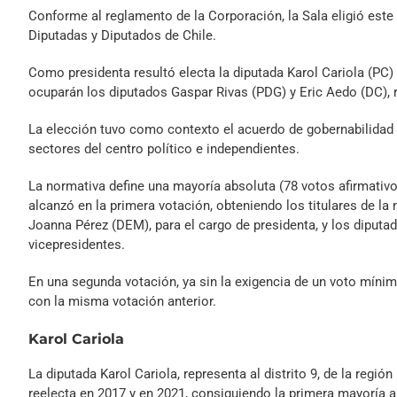
Conforme al reglamento de la Corporación, la Sala eligió este 
Diputadas y Diputados de Chile.
Como presidenta resultó electa la diputada Karol Cariola (PC)
ocuparán los diputados Gaspar Rivas (PDG) y Eric Aedo (DC),
La elección tuvo como contexto el acuerdo de gobernabilidad de
sectores del centro político e independientes.
La normativa define una mayoría absoluta (78 votos afirmativ
alcanzó en la primera votación, obteniendo los titulares de l
Joanna Pérez (DEM), para el cargo de presidenta, y los diputa
vicepresidentes.
En una segunda votación, ya sin la exigencia de un voto mínim
con la misma votación anterior.
Karol Cariola
La diputada Karol Cariola, representa al distrito 9, de la regi
reelecta en 2017 y en 2021, consiguiendo la primera mayoría a 