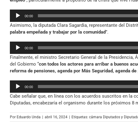
empleo
”, particularmente a propósito de la crisis que vive Hua
Reproductor
00:00
de
Asimismo, la diputada Clara Sagardia, representante del Distri
audio
palabra empeñada y trabajar por la comunidad
”.
Reproductor
00:00
de
Finalmente, el ministro Secretario General de la Presidencia, Ál
audio
del Gobierno “
con todos los actores para arribar a buenos acu
reforma de pensiones, agenda por Más Seguridad, agenda de p
Reproductor
00:00
de
Cabe señalar que, en línea con los acuerdos suscritos en la c
audio
Diputadas, encabezaría el organismo durante los próximos 8 
Por
Eduardo Unda
|
abril 16, 2024
|
Etiquetas:
cámara Diputados y Diputad