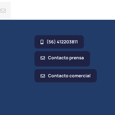
minuir
ing
Correo
electrónico
umen.
(56) 412203811
Contacto prensa
Contacto comercial