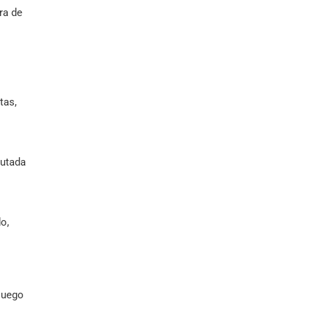
ra de
tas,
putada
o,
 luego