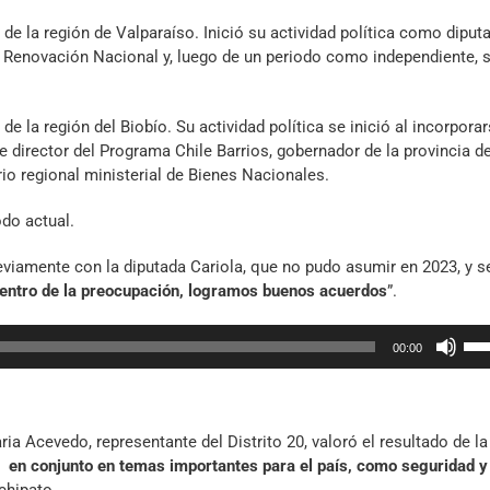
vol
par
, de la región de Valparaíso. Inició su actividad política como diput
aum
de Renovación Nacional y, luego de un periodo como independiente, 
o
dis
el
 de la región del Biobío. Su actividad política se inició al incorpora
vol
de director del Programa Chile Barrios, gobernador de la provincia d
o regional ministerial de Bienes Nacionales.
odo actual.
reviamente con la diputada Cariola, que no pudo asumir en 2023, y s
 centro de la preocupación, logramos buenos acuerdos
”.
Util
00:00
las
tec
de
fle
a Acevedo, representante del Distrito 20, valoró el resultado de la
arr
r en conjunto en temas importantes para el país, como seguridad y
par