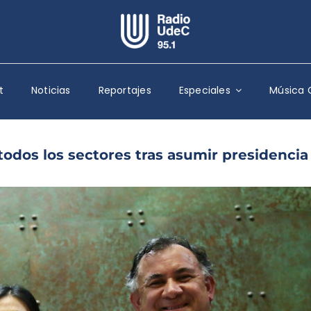
Escuchar Radio UdeC
en vivo
t
Noticias
Reportajes
Especiales
Música 
Quiénes Somos
Programación
Podcast
odos los sectores tras asumir presidencia
Noticias
Reportajes
Columnas
Música Clásica
Especiales