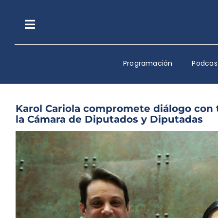
Saltar
al
contenido
Toggle
Navigation
Programación
Podcas
Karol Cariola compromete diálogo con t
la Cámara de Diputados y Diputadas
Ver
imagen
más
grande