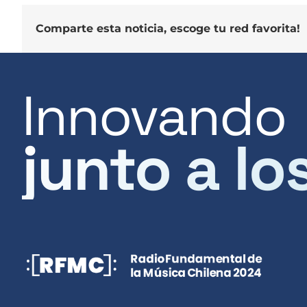
Comparte esta noticia, escoge tu red favorita!
Innovando
junto a lo