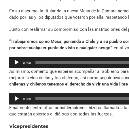
En su discurso, la titular de la nueva Mesa de la Cámara agrad
dado por las y los diputados que votaron por ella, respetando 
Junto con reafirmar su compromiso con las instituciones del p
“
Trabajaremos como Mesa, poniendo a Chile y a su pueblo como
por sobre cualquier punto de vista o cualquier sesgo
”, enfatizó
Reproductor
00:00
de
Asimismo, comentó que esperan acompañar al Gobierno para
audio
mejorar la vida de las y los chilenos, así como seguir avanza
chilenas y chilenos tenemos el derecho de vivir una vida libre
Reproductor
00:00
de
Finalmente, entre otras consideraciones, hizo un llamado a la 
audio
que estarán abiertos al diálogo con todas las fuerzas.
Vicepresidentes