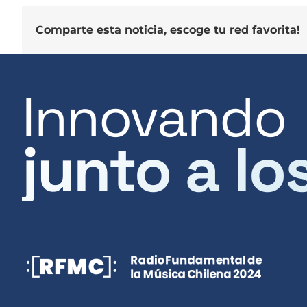
Comparte esta noticia, escoge tu red favorita!
Innovando
junto a lo