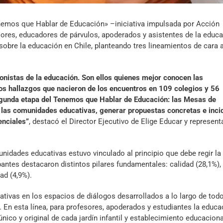
nemos que Hablar de Educación» –iniciativa impulsada por Acción
sores, educadores de párvulos, apoderados y asistentes de la educ
 sobre la educación en Chile, planteando tres lineamientos de cara 
nistas de la educación. Son ellos quienes mejor conocen las
os hallazgos que nacieron de los encuentros en 109 colegios y 56
segunda etapa del Tenemos que Hablar de Educación: las Mesas de
e las comunidades educativas, generar propuestas concretas e incid
enciales”
, destacó el Director Ejecutivo de Elige Educar y represent
nidades educativas estuvo vinculado al principio que debe regir la
pantes destacaron distintos pilares fundamentales: calidad (28,1%),
ad (4,9%).
ivas en los espacios de diálogos desarrollados a lo largo de todo
. En esta línea, para profesores, apoderados y estudiantes la educa
único y original de cada jardín infantil y establecimiento educaciona