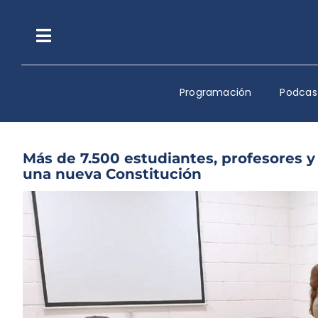
Saltar
al
contenido
Toggle
Navigation
Programación
Podcas
Más de 7.500 estudiantes, profesores 
una nueva Constitución
Ver
imagen
más
grande