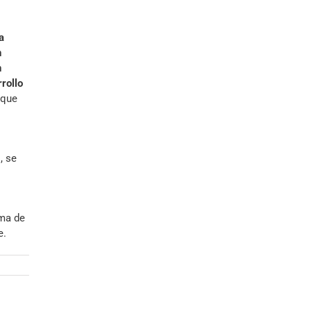
a
n
n
rollo
 que
, se
rma de
e.