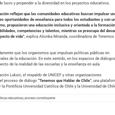
 de lucro y propender a la diversidad en los proyectos educativos.
ción reflejan que las comunidades educativas buscan impulsar un
es oportunidades de enseñanza para todos los estudiantes y con u
o, propusieron una educación inclusiva y orientada a la formació
bilidades, competencias y talentos, mientras se preocupa del desar
yecto de vida”
, explica Alionka Miranda, coordinadora de Tenemos
damente que los organismos que impulsan políticas públicas en
ales de la educación. En este sentido, en los espacios de diálogos
cto de la realidad de las escuelas y la enseñanza en aula.
ción Luksic, el respaldo de UNICEF y otras organizaciones
del proceso de diálogo
“Tenemos que Hablar de Chile”
, una platafo
a Pontificia Universidad Católica de Chile y la Universidad de Chil
íticas educativas
,
proceso constituyente