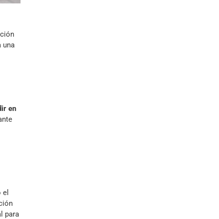
ación
a una
ir en
ante
 el
ción
l para