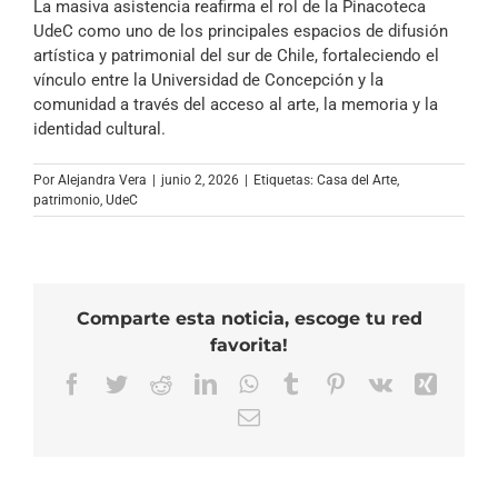
La masiva asistencia reafirma el rol de la Pinacoteca
UdeC como uno de los principales espacios de difusión
artística y patrimonial del sur de Chile, fortaleciendo el
vínculo entre la Universidad de Concepción y la
comunidad a través del acceso al arte, la memoria y la
identidad cultural.
Por
Alejandra Vera
|
junio 2, 2026
|
Etiquetas:
Casa del Arte
,
patrimonio
,
UdeC
Comparte esta noticia, escoge tu red
favorita!
Facebook
Twitter
Reddit
LinkedIn
WhatsApp
Tumblr
Pinterest
Vk
Xing
Correo
electrónico