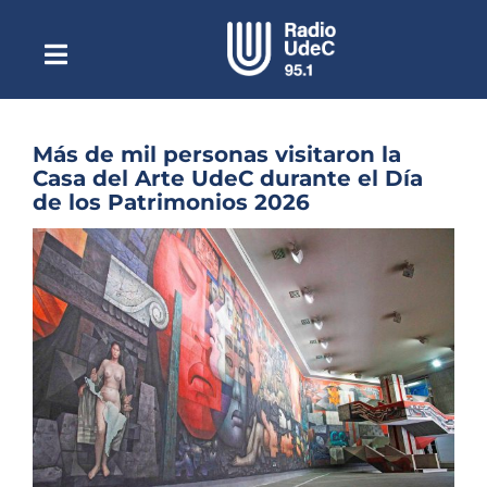
Saltar
al
contenido
Toggle
Escuchar Radio UdeC
Navigation
en vivo
Quiénes Somos
Más de mil personas visitaron la
Casa del Arte UdeC durante el Día
Programación
de los Patrimonios 2026
Podcast
Ver
imagen
Noticias
más
grande
Reportajes
Columnas
Música Clásica
Especiales