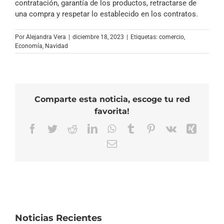
contratación, garantía de los productos, retractarse de
una compra y respetar lo establecido en los contratos.
Por
Alejandra Vera
|
diciembre 18, 2023
|
Etiquetas:
comercio
,
Economía
,
Navidad
Comparte esta noticia, escoge tu red
favorita!
Facebook
Twitter
Reddit
LinkedIn
WhatsApp
Tumblr
Pinterest
Vk
Xing
Correo
electrónico
Noticias Recientes