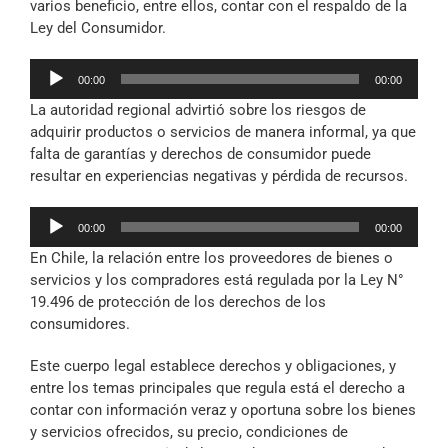
varios beneficio, entre ellos, contar con el respaldo de la
Ley del Consumidor.
Reproductor
00:00
00:00
de
La autoridad regional advirtió sobre los riesgos de
audio
adquirir productos o servicios de manera informal, ya que
falta de garantías y derechos de consumidor puede
resultar en experiencias negativas y pérdida de recursos.
Reproductor
00:00
00:00
de
En Chile, la relación entre los proveedores de bienes o
audio
servicios y los compradores está regulada por la Ley N°
19.496 de protección de los derechos de los
consumidores.
Este cuerpo legal establece derechos y obligaciones, y
entre los temas principales que regula está el derecho a
contar con información veraz y oportuna sobre los bienes
y servicios ofrecidos, su precio, condiciones de