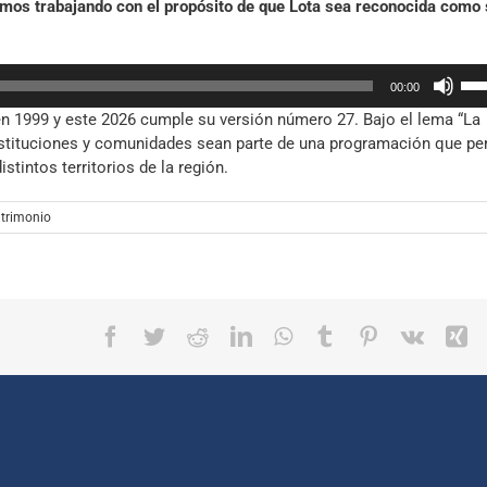
os trabajando con el propósito de que Lota sea reconocida como s
de
dis
fle
el
arr
vol
Util
par
00:00
las
aum
 en 1999 y este 2026 cumple su versión número 27. Bajo el lema “La
tec
o
instituciones y comunidades sean parte de una programación que pe
de
dis
stintos territorios de la región.
fle
el
arr
vol
par
trimonio
aum
o
dis
el
Facebook
Twitter
Reddit
LinkedIn
WhatsApp
Tumblr
Pinterest
Vk
X
vol