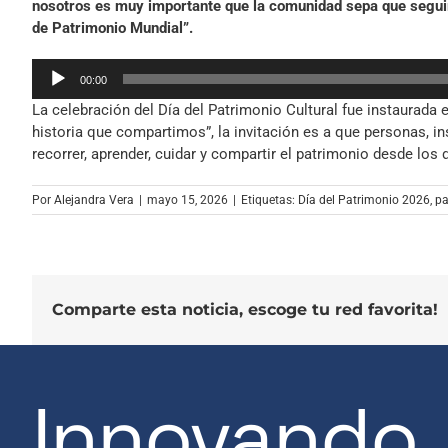
nosotros es muy importante que la comunidad sepa que seguim
de Patrimonio Mundial”.
Reproductor
00:00
de
La celebración del Día del Patrimonio Cultural fue instaurada
audio
historia que compartimos”, la invitación es a que personas, 
recorrer, aprender, cuidar y compartir el patrimonio desde los di
Por
Alejandra Vera
|
mayo 15, 2026
|
Etiquetas:
Día del Patrimonio 2026
,
pa
Comparte esta noticia, escoge tu red favorita!
Innovando