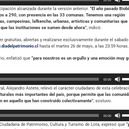
las
icipación alcanzada durante la versión anterior.
“El año pasado Biob
tec
nos a 290, con presencia en las 33 comunas. Tenemos una región
de
s, campesinas, lafkenche, urbanas, artísticas y comunitarias que
fle
que las instituciones se sumen desde ahora”
, indicó.
arr
par
er gratuitas, abiertas y realizarse exclusivamente durante el sábado
aum
diadelpatrimonio.cl
hasta el martes 26 de mayo, a las 23:59 horas.
o
dis
io, enfatizó que
“para nosotros es un orgullo y una emoción muy 
el
vol
Util
00:00
las
ral, Alejandro Astete, relevó el carácter ciudadano de esta celebrac
tec
culturales más importantes del país, porque permite que las comuni
de
 en aquello que han construido colectivamente”
, sostuvo.
fle
arr
Util
par
00:00
las
aum
a Ciudadana de Patrimonio, Cultura y Turismo de Lota, expresó que
“
tec
o