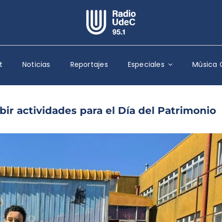
Escuchar Radio UdeC
en vivo
t
Noticias
Reportajes
Especiales
Música 
Quiénes Somos
Programación
Podcast
ibir actividades para el Día del Patrimonio
Noticias
Reportajes
Columnas
Música Clásica
Especiales