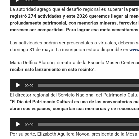
de
La autoridad agregó que el desafío regional es superar la part
audio
registró 274 actividades y este 2026 queremos llegar al me
profundamente patrimonial, con memorias mineras, ferroviaria
merecen ser compartidas. Para lograr esa meta necesitamos 
Las actividades podrán ser presenciales o virtuales, deberán s
domingo 31 de mayo. La inscripción estará disponible en
www.
María Delfina Alarcón, directora de la Escuela Museo Centenar
recibir este lanzamiento en este recinto”.
Reproductor
00:00
de
El director regional del Servicio Nacional del Patrimonio Cultu
audio
“El Día del Patrimonio Cultural es una de las convocatorias 
abran sus espacios, compartan sus memorias y se reconozcan
Reproductor
00:00
de
Por su parte, Elizabeth Aguilera Novoa, presidenta de la Mes
audio