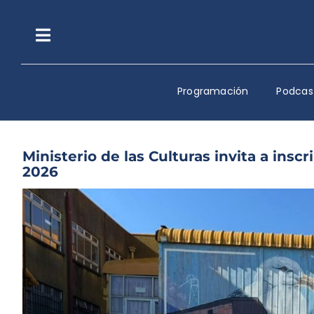
Saltar
al
contenido
Toggle
Navigation
Programación
Podcas
Ministerio de las Culturas invita a inscr
2026
Ver
imagen
más
grande