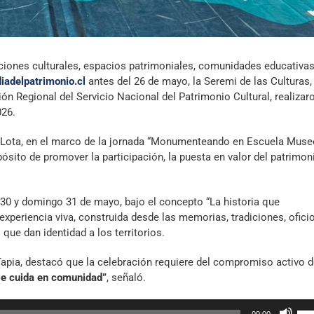
aciones culturales, espacios patrimoniales, comunidades educativas
iadelpatrimonio.cl
antes del 26 de mayo, la Seremi de las Culturas,
ión Regional del Servicio Nacional del Patrimonio Cultural, realizar
026.
e Lota, en el marco de la jornada “Monumenteando en Escuela Muse
ósito de promover la participación, la puesta en valor del patrimon
o 30 y domingo 31 de mayo, bajo el concepto “La historia que
periencia viva, construida desde las memorias, tradiciones, oficio
que dan identidad a los territorios.
 Tapia, destacó que la celebración requiere del compromiso activo d
 se cuida en comunidad”
, señaló.
Util
00:00