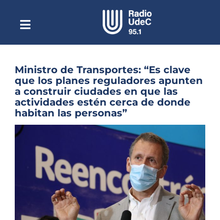
Saltar
al
contenido
Toggle
Escuchar Radio UdeC
Navigation
en vivo
Quiénes Somos
Ministro de Transportes: “Es clave
que los planes reguladores apunten
Programación
a construir ciudades en que las
actividades estén cerca de donde
Podcast
habitan las personas”
Noticias
Ver
imagen
Reportajes
más
grande
Columnas
Música Clásica
Especiales