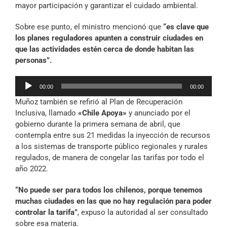
mayor participación y garantizar el cuidado ambiental.
Sobre ese punto, el ministro mencionó que
“es clave que
los planes reguladores apunten a construir ciudades en
que las actividades estén cerca de donde habitan las
personas”.
Reproductor
00:00
00:00
de
Muñoz también se refirió al Plan de Recuperación
audio
Inclusiva, llamado
«Chile Apoya»
y anunciado por el
gobierno durante la primera semana de abril, que
contempla entre sus 21 medidas la inyección de recursos
a los sistemas de transporte público regionales y rurales
regulados, de manera de congelar las tarifas por todo el
año 2022.
“No puede ser para todos los chilenos, porque tenemos
muchas ciudades en las que no hay regulación para poder
controlar la tarifa”
, expuso la autoridad al ser consultado
sobre esa materia.