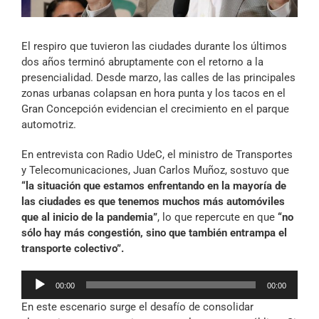
Archivo Sonoro
El respiro que tuvieron las ciudades durante los últimos
dos años terminó abruptamente con el retorno a la
presencialidad. Desde marzo, las calles de las principales
zonas urbanas colapsan en hora punta y los tacos en el
Gran Concepción evidencian el crecimiento en el parque
automotriz.
En entrevista con Radio UdeC, el ministro de Transportes
y Telecomunicaciones, Juan Carlos Muñoz, sostuvo que
“la situación que estamos enfrentando en la mayoría de
las ciudades es que tenemos muchos más automóviles
que al inicio de la pandemia”
, lo que repercute en que
“no
sólo hay más congestión, sino que también entrampa el
transporte colectivo”.
Reproductor
00:00
00:00
de
En este escenario surge el desafío de consolidar
audio