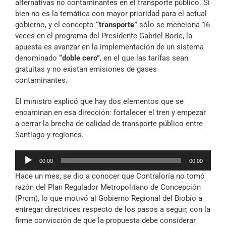
alternativas no contaminantes en el transporte público. Si
bien no es la temática con mayor prioridad para el actual
gobierno, y el concepto
“transporte”
sólo se menciona 16
veces en el programa del Presidente Gabriel Boric, la
apuesta es avanzar en la implementación de un sistema
denominado
“doble cero”
, en el que las tarifas sean
gratuitas y no existan emisiones de gases
contaminantes.
El ministro explicó que hay dos elementos que se
encaminan en esa dirección: fortalecer el tren y empezar
a cerrar la brecha de calidad de transporte público entre
Santiago y regiones.
Reproductor
00:00
00:00
de
Hace un mes, se dio a conocer que Contraloría no tomó
audio
razón del Plan Regulador Metropolitano de Concepción
(Prcm), lo que motivó al Gobierno Regional del Biobío a
entregar directrices respecto de los pasos a seguir, con la
firme convicción de que la propuesta debe considerar