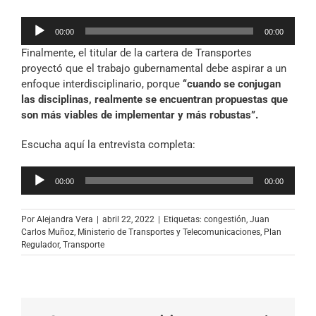
Reproductor
00:00
00:00
de
Finalmente, el titular de la cartera de Transportes
audio
proyectó que el trabajo gubernamental debe aspirar a un
enfoque interdisciplinario, porque
“cuando se conjugan
las disciplinas, realmente se encuentran propuestas que
son más viables de implementar y más robustas”.
Escucha aquí la entrevista completa:
Reproductor
00:00
00:00
de
audio
Por
Alejandra Vera
|
abril 22, 2022
|
Etiquetas:
congestión
,
Juan
Carlos Muñoz
,
Ministerio de Transportes y Telecomunicaciones
,
Plan
Regulador
,
Transporte