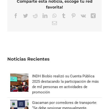
Comparte esta noticia, escoge tu red
favorita!
Facebook
Twitter
Reddit
LinkedIn
WhatsApp
Tumblr
Pinterest
Vk
Xing
Correo
electrónico
Noticias Recientes
INDH Biobío realizó su Cuenta Pública
2025 destacando la participación de más
de mil personas en actividades de
promoción
Giacaman por corredores de transporte:
“Se debe sesionar mensualmente,