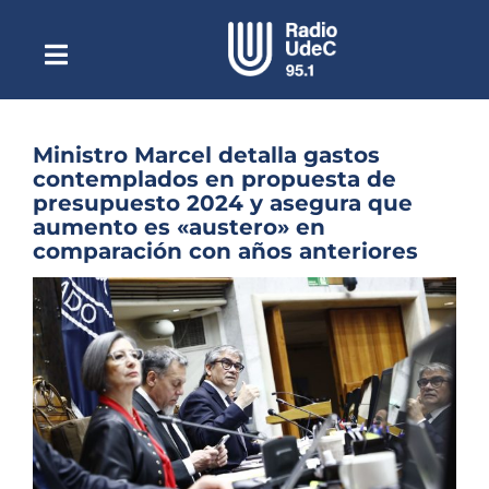
Saltar
al
contenido
Toggle
Escuchar Radio UdeC
Navigation
en vivo
Quiénes Somos
Ministro Marcel detalla gastos
contemplados en propuesta de
Programación
presupuesto 2024 y asegura que
aumento es «austero» en
Podcast
comparación con años anteriores
Noticias
Ver
imagen
Reportajes
más
grande
Columnas
Música Clásica
Especiales