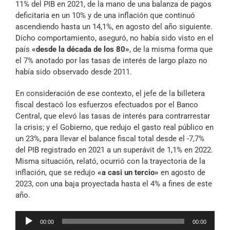
11% del PIB en 2021, de la mano de una balanza de pagos
deficitaria en un 10% y de una inflación que continuó
ascendiendo hasta un 14,1%, en agosto del año siguiente.
Dicho comportamiento, aseguró, no había sido visto en el
país
«desde la década de los 80»
, de la misma forma que
el 7% anotado por las tasas de interés de largo plazo no
había sido observado desde 2011.
En consideración de ese contexto, el jefe de la billetera
fiscal destacó los esfuerzos efectuados por el Banco
Central, que elevó las tasas de interés para contrarrestar
la crisis; y el Gobierno, que redujo el gasto real público en
un 23%, para llevar el balance fiscal total desde el -7,7%
del PIB registrado en 2021 a un superávit de 1,1% en 2022.
Misma situación, relató, ocurrió con la trayectoria de la
inflación, que se redujo
«a casi un tercio»
en agosto de
2023, con una baja proyectada hasta el 4% a fines de este
año.
Reproductor
00:00
00:00
de