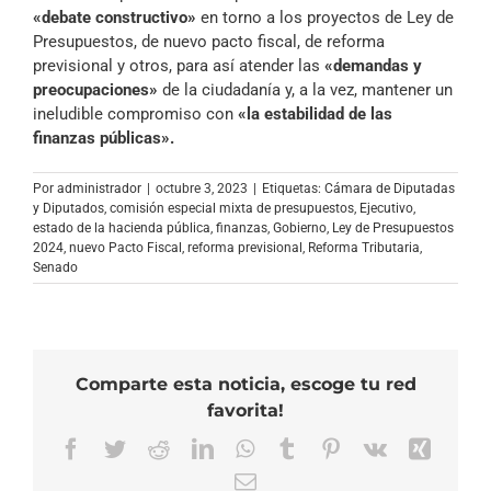
«debate constructivo»
en torno a los proyectos de Ley de
Presupuestos, de nuevo pacto fiscal, de reforma
previsional y otros, para así atender las
«demandas y
preocupaciones»
de la ciudadanía y, a la vez, mantener un
ineludible compromiso con
«la estabilidad de las
finanzas públicas».
Por
administrador
|
octubre 3, 2023
|
Etiquetas:
Cámara de Diputadas
y Diputados
,
comisión especial mixta de presupuestos
,
Ejecutivo
,
estado de la hacienda pública
,
finanzas
,
Gobierno
,
Ley de Presupuestos
2024
,
nuevo Pacto Fiscal
,
reforma previsional
,
Reforma Tributaria
,
Senado
Comparte esta noticia, escoge tu red
favorita!
Facebook
Twitter
Reddit
LinkedIn
WhatsApp
Tumblr
Pinterest
Vk
Xing
Correo