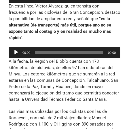
de
En esta línea, Víctor Álvarez, quien transita con
audio
frecuencia por las ciclovías del Gran Concepción, destacó
la posibilidad de ampliar esta red y señaló que
“es la
alternativa (de transporte) más útil, porque uno no se
expone tanto al contagio y en realidad es mucho más
rápido”
.
Reproductor
00:00
00:00
de
A la fecha, la Región del Biobío cuenta con 173
audio
kilómetros de ciclovías, de ellos 97 han sido obras del
Minvu. Los catorce kilómetros que se sumarán a la red
estarán en las comunas de Concepción, Talcahuano, San
Pedro de la Paz, Tomé y Hualpén, donde en mayo
comenzará la ejecución del tramo que permitirá conectar
hasta la Universidad Técnica Federico Santa María.
Las vías más utilizadas por los ciclistas son las de
Roosevelt, con más de 2 mil viajes diarios; Manuel
Rodríguez, con 1.100; y O’Higgins con 890 pasadas por