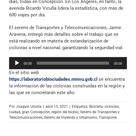
días, todas en Concepción. En Los Ángeles, en tanto, la
avenida Ricardo Vicuña lidera la estadística, con más de
600 viajes por día.
El seremi de Transportes y Telecomunicaciones, Jaime
Aravena, entregó más detalles sobre el trabajo que se
está realizando en materia de estandarización de
ciclovías a nivel nacional, garantizando la seguridad vial.
Reproductor
00:00
00:00
de
En el sitio web
audio
https://laboratoriobiociudades.minvu.gob.cl
se encuentra
la información de las ciclovías construidas en la región y
las que se concretarán este año.
Por
Joaquin Urrutia
|
abril 15, 2021
|
Etiquetas:
Bicicleta
,
ciclovías
,
ciudad
,
gran Concepción
,
región del biobío
,
Seremi de Transportes y
Telecomunicaciones
,
Seremi de Vivienda y Urbanismo
,
Transporte