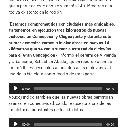
que a partir de este año se sumarán 14 kilómetros a la
red ya existente en la región.
“Estamos comprometidos con ciudades más amigables.
Ya tenemos en ejecución tres kilómetros de nuevas
ciclovías en Concepción y Chiguayante y durante este
primer semestre vamos a iniciar obras en nuevos 14
kilómetros que se van a sumar a esta red de ciclovías
para el Gran Concepción»
, informó el seremi de Vivienda
y Urbanismo, Sebastián Abudoj, quien recordó además
los múltiples beneficios asociados a las ciclovías y al
uso de la bicicleta como medio de transporte.
Reproductor
00:00
00:00
de
Abudoj indicó también que las nuevas obras permitirán
audio
avanzar en conectividad, dando respuesta a una de las
inquietudes constantes de los ciclistas.
Reproductor
00:00
00:00