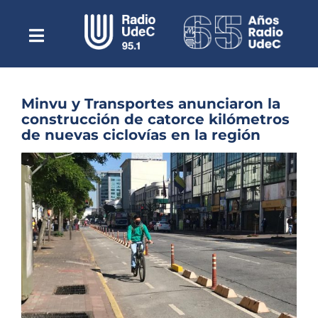
Saltar
al
contenido
Toggle
Escuchar Radio UdeC
Navigation
en vivo
Quiénes Somos
Minvu y Transportes anunciaron la
construcción de catorce kilómetros
Programación
de nuevas ciclovías en la región
Podcast
Ver
imagen
Noticias
más
grande
Reportajes
Columnas
Música Clásica
Especiales