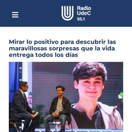
Saltar
al
contenido
Toggle
Escuchar Radio UdeC
Navigation
en vivo
Quiénes Somos
Mirar lo positivo para descubrir las
maravillosas sorpresas que la vida
Programación
entrega todos los días
Podcast
Ver
imagen
Noticias
más
grande
Reportajes
Columnas
Música Clásica
Especiales