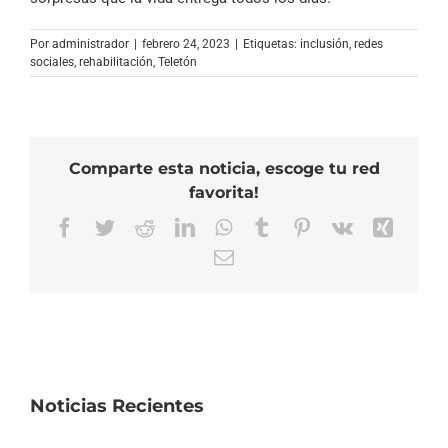
Por
administrador
|
febrero 24, 2023
|
Etiquetas:
inclusión
,
redes
sociales
,
rehabilitación
,
Teletón
Comparte esta noticia, escoge tu red
favorita!
Facebook
Twitter
Reddit
LinkedIn
WhatsApp
Tumblr
Pinterest
Vk
Xing
Correo
electrónico
Noticias Recientes