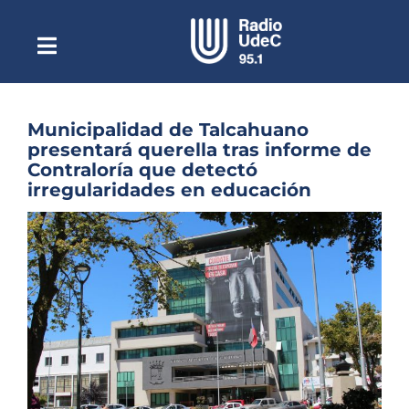
Saltar
al
contenido
Toggle
Escuchar Radio UdeC
Navigation
en vivo
Quiénes Somos
Municipalidad de Talcahuano
presentará querella tras informe de
Programación
Contraloría que detectó
irregularidades en educación
Podcast
Ver
Noticias
imagen
más
Reportajes
grande
Columnas
Música Clásica
Especiales