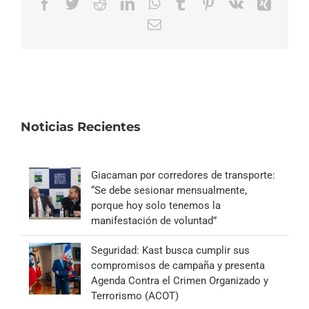
Facebook
Twitter
Reddit
LinkedIn
WhatsApp
Tumblr
Pinterest
Vk
Xing
Correo
electrónico
Noticias Recientes
Giacaman por corredores de transporte:
“Se debe sesionar mensualmente,
porque hoy solo tenemos la
manifestación de voluntad”
Seguridad: Kast busca cumplir sus
compromisos de campaña y presenta
Agenda Contra el Crimen Organizado y
Terrorismo (ACOT)