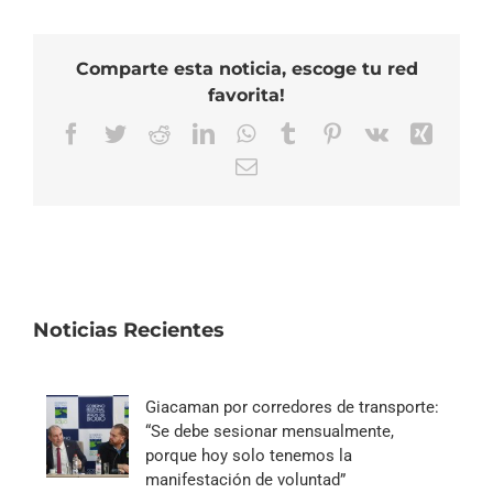
Comparte esta noticia, escoge tu red
favorita!
Facebook
Twitter
Reddit
LinkedIn
WhatsApp
Tumblr
Pinterest
Vk
Xing
Correo
electrónico
Noticias Recientes
Giacaman por corredores de transporte:
“Se debe sesionar mensualmente,
porque hoy solo tenemos la
manifestación de voluntad”