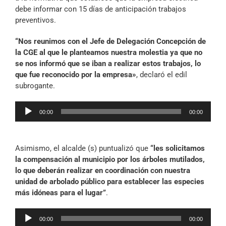
debe informar con 15 días de anticipación trabajos
preventivos.
“Nos reunimos con el Jefe de Delegación Concepción de
la CGE al que le planteamos nuestra molestia ya que no
se nos informó que se iban a realizar estos trabajos, lo
que fue reconocido por la empresa»
, declaró el edil
subrogante.
Reproductor
00:00
00:00
de
audio
Asimismo, el alcalde (s) puntualizó que
“les solicitamos
la compensación al municipio por los árboles mutilados,
lo que deberán realizar en coordinación con nuestra
unidad de arbolado público para establecer las especies
más idóneas para el lugar”
.
Reproductor
00:00
00:00
de