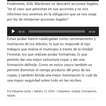
Finalmente, Aldo Mardones no descartó acciones legales,
audio
“en el caso que persistan en sus acciones y no nos
informen nos veremos en la obligación que se nos exige
por ley de interponer acciones legales”.
Reproductor
00:00
00:00
de
Estas podas fueron catalogadas como cercenamiento y
audio
mutilación de los árboles, lo que no responde al tipo
trabajos que realiza el municipio a través de la Unidad
Forestal, los que realizan podas formativas, lo que
permite dar una mejor estructura copal, y dar una
formación definida. Como en estos casos también se
permite disminuir el ramaje producto del peso de las
copas, y también brinda una mejor iluminación lo cual da
una mayor seguridad sobre todo en las noches.
Por
Eduardo Unda
|
febrero 13, 2024
|
Etiquetas:
ciudad
,
Concepción
,
talado