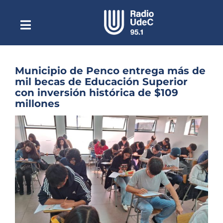
Saltar
al
contenido
Toggle
Escuchar Radio UdeC
Navigation
en vivo
Quiénes Somos
Municipio de Penco entrega más de
mil becas de Educación Superior
Programación
con inversión histórica de $109
millones
Podcast
Ver
Noticias
imagen
más
Reportajes
grande
Columnas
Música Clásica
Especiales