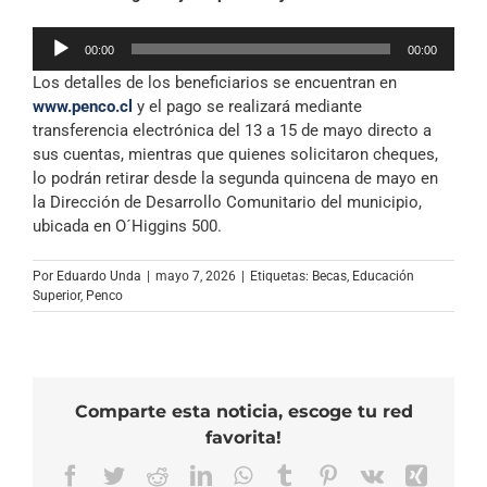
Reproductor
00:00
00:00
de
Los detalles de los beneficiarios se encuentran en
audio
www.penco.cl
y el pago se realizará mediante
transferencia electrónica del 13 a 15 de mayo directo a
sus cuentas, mientras que quienes solicitaron cheques,
lo podrán retirar desde la segunda quincena de mayo en
la Dirección de Desarrollo Comunitario del municipio,
ubicada en O´Higgins 500.
Por
Eduardo Unda
|
mayo 7, 2026
|
Etiquetas:
Becas
,
Educación
Superior
,
Penco
Comparte esta noticia, escoge tu red
favorita!
Facebook
Twitter
Reddit
LinkedIn
WhatsApp
Tumblr
Pinterest
Vk
Xing