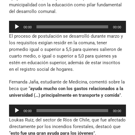
municipalidad con la educación como pilar fundamental
del desarrollo comunal.
Reproductor
00:00
00:00
de
El proceso de postulación se desarrolló durante marzo y
audio
los requisitos exigían residir en la comuna, tener
promedio igual o superior a 5,5 para quienes salieron de
cuarto medio, o igual o superior a 5,0 para quienes ya
estén en educación superior, además de estar inscritos
en el registro social de hogares.
Fernanda Jaña, estudiante de Medicina, comentó sobre la
beca que “
ayuda mucho con los gastos relacionados a la
universidad (…) principalmente en transporte y comida
”.
Reproductor
00:00
00:00
de
Loukas Ruiz, del sector de Ríos de Chile, que fue afectado
audio
directamente por los incendios forestales, destacó que
“
esto fue una gran ayuda para los jóvenes
”.