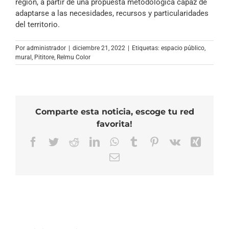
región, a partir de una propuesta metodológica capaz de
adaptarse a las necesidades, recursos y particularidades
del territorio.
Por
administrador
|
diciembre 21, 2022
|
Etiquetas:
espacio público
,
mural
,
Pititore
,
Relmu Color
Comparte esta noticia, escoge tu red
favorita!
Facebook
Twitter
Reddit
LinkedIn
WhatsApp
Tumblr
Pinterest
Vk
Xing
Correo
electrónico