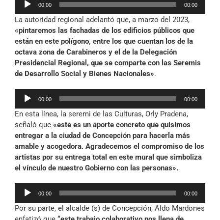
00:00
00:00
de
La autoridad regional adelantó que, a marzo del 2023,
audio
«pintaremos las fachadas de los edificios públicos que
están en este polígono, entre los que cuentan los de la
octava zona de Carabineros y el de la Delegación
Presidencial Regional, que se comparte con las Seremis
de Desarrollo Social y Bienes Nacionales»
.
Reproductor
00:00
00:00
de
En esta línea, la seremi de las Culturas, Orly Pradena,
audio
señaló que
«este es un aporte concreto que quisimos
entregar a la ciudad de Concepción para hacerla más
amable y acogedora. Agradecemos el compromiso de los
artistas por su entrega total en este mural que simboliza
el vínculo de nuestro Gobierno con las personas».
Reproductor
00:00
00:00
de
Por su parte, el alcalde (s) de Concepción, Aldo Mardones
audio
enfatizó que
“este trabajo colaborativo nos llena de