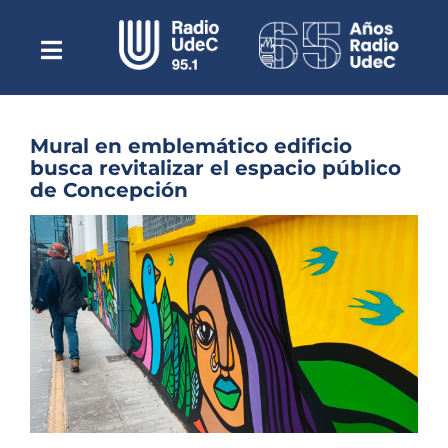
Saltar
al
contenido
Toggle
Escuchar Radio UdeC
Navigation
en vivo
Quiénes Somos
Mural en emblemático edificio
busca revitalizar el espacio público
Programación
de Concepción
Podcast
Ver
imagen
Noticias
más
grande
Reportajes
Columnas
Música Clásica
Especiales