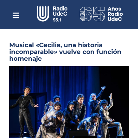
Saltar
al
contenido
Toggle
Escuchar Radio UdeC
Navigation
en vivo
Quiénes Somos
Musical «Cecilia, una historia
incomparable» vuelve con función
Programación
homenaje
Podcast
Ver
imagen
Noticias
más
grande
Reportajes
Columnas
Música Clásica
Especiales