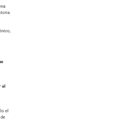
ena
storia
ónico,
ue
 el
lo el
 de