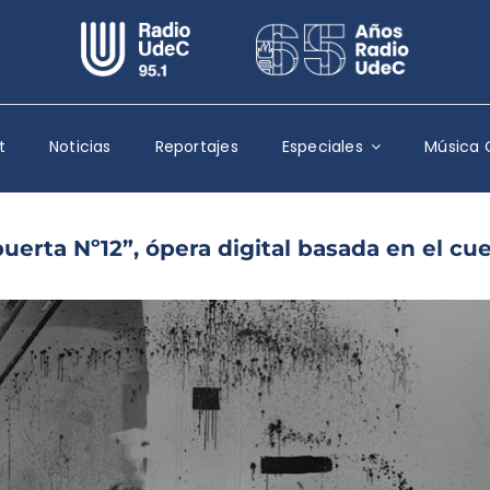
Escuchar Radio UdeC
en vivo
Quiénes Somos
t
Noticias
Reportajes
Especiales
Música 
Programación
Podcast
erta Nº12”, ópera digital basada en el cu
Noticias
Reportajes
Columnas
Música Clásica
Especiales