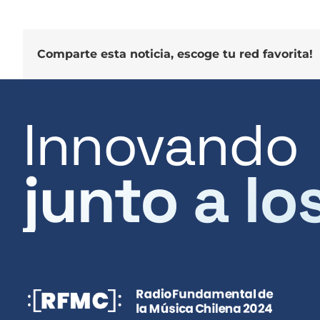
Comparte esta noticia, escoge tu red favorita!
Innovando
junto a lo