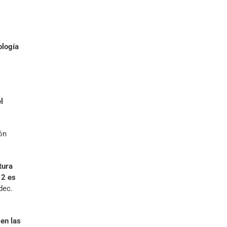
ología
l
ón
tura
12 es
dec.
en las