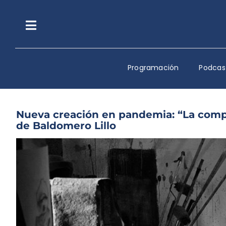
Saltar
al
contenido
Toggle
Navigation
Programación
Podcas
Nueva creación en pandemia: “La compu
de Baldomero Lillo
Ver
imagen
más
grande