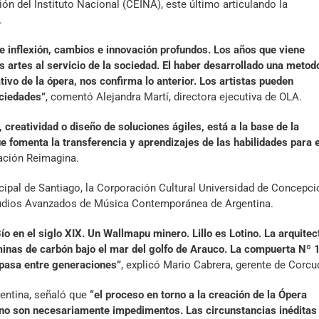
ón del Instituto Nacional (CEINA), este último articulando la
.
de inflexión, cambios e innovación profundos. Los años que viene
 artes al servicio de la sociedad. El haber desarrollado una metod
vo de la ópera, nos confirma lo anterior. Los artistas pueden
ociedades”
, comentó Alejandra Martí, directora ejecutiva de OLA.
 creatividad o diseño de soluciones ágiles, está a la base de la
que fomenta la transferencia y aprendizajes de las habilidades para e
dación Reimagina.
cipal de Santiago, la Corporación Cultural Universidad de Concepci
studios Avanzados de Música Contemporánea de Argentina.
ío en el siglo XIX. Un Wallmapu minero. Lillo es Lotino. La arquitec
inas de carbón bajo el mar del golfo de Arauco. La compuerta Nº 
aspasa entre generaciones”
, explicó Mario Cabrera, gerente de Corcu
gentina, señaló que
“el proceso en torno a la creación de la Ópera
o son necesariamente impedimentos. Las circunstancias inéditas 