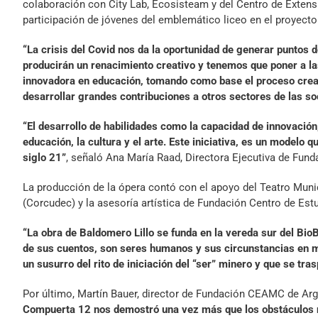
colaboración con City Lab, Ecosisteam y del Centro de Extensi
participación de jóvenes del emblemático liceo en el proyecto
“La crisis del Covid nos da la oportunidad de generar puntos 
producirán un renacimiento creativo y tenemos que poner a las
innovadora en educación, tomando como base el proceso creati
desarrollar grandes contribuciones a otros sectores de las s
“El desarrollo de habilidades como la capacidad de innovación,
educación, la cultura y el arte. Este iniciativa, es un modelo 
siglo 21”
, señaló Ana María Raad, Directora Ejecutiva de Fun
La producción de la ópera contó con el apoyo del Teatro Muni
(Corcudec) y la asesoría artística de Fundación Centro de E
“La obra de Baldomero Lillo se funda en la vereda sur del BioB
de sus cuentos, son seres humanos y sus circunstancias en m
un susurro del rito de iniciación del “ser” minero y que se tr
Por último, Martín Bauer, director de Fundación CEAMC de Ar
Compuerta 12 nos demostró una vez más que los obstáculos n