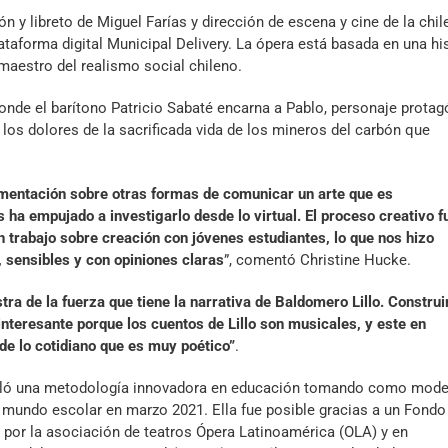
y libreto de Miguel Farías y dirección de escena y cine de la chil
ataforma digital Municipal Delivery. La ópera está basada en una hi
y maestro del realismo social chileno.
donde el barítono Patricio Sabaté encarna a Pablo, personaje protag
 los dolores de la sacrificada vida de los mineros del carbón que
mentación sobre otras formas de comunicar un arte que es
 ha empujado a investigarlo desde lo virtual. El proceso creativo f
 trabajo sobre creación con jóvenes estudiantes, lo que nos hizo
, sensibles y con opiniones claras
”, comentó Christine Hucke.
a de la fuerza que tiene la narrativa de Baldomero Lillo. Construir
interesante porque los cuentos de Lillo son musicales, y este en
 de lo cotidiano que es muy poético”
.
rolló una metodología innovadora en educación tomando como mode
 mundo escolar en marzo 2021. Ella fue posible gracias a un Fondo
por la asociación de teatros Ópera Latinoamérica (OLA) y en