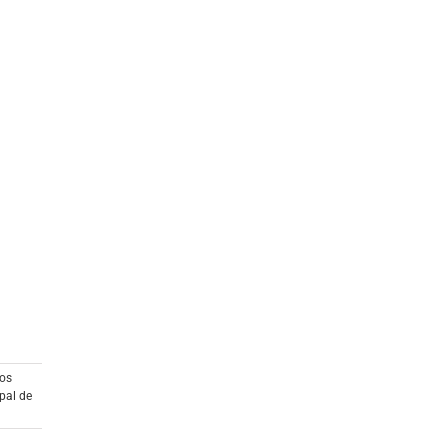
ios
pal de