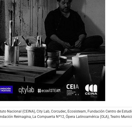
ituto Nacional (CEINA)
,
City Lab
,
Corcudec
,
Ecosisteam
,
Fundación Centro de Estud
ndación Reimagina
,
La Compuerta Nº12
,
Ópera Latinoamérica (OLA)
,
Teatro Munici