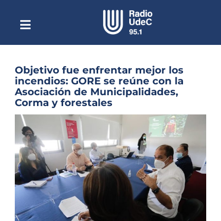
Saltar
al
contenido
Toggle
Escuchar Radio UdeC
Navigation
en vivo
Quiénes Somos
Objetivo fue enfrentar mejor los
incendios: GORE se reúne con la
Programación
Asociación de Municipalidades,
Corma y forestales
Podcast
Ver
Noticias
imagen
más
Reportajes
grande
Columnas
Música Clásica
Especiales