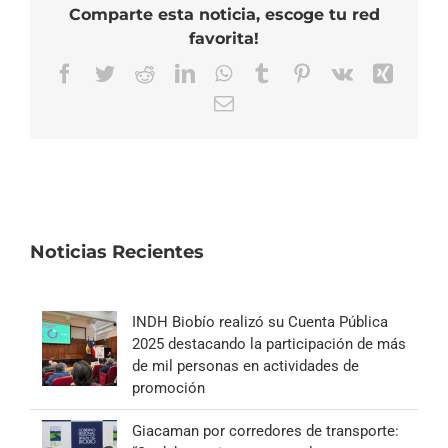
Comparte esta noticia, escoge tu red
favorita!
Facebook
Twitter
Reddit
LinkedIn
WhatsApp
Tumblr
Pinterest
Vk
Xing
Correo
electrónico
Noticias Recientes
INDH Biobío realizó su Cuenta Pública
2025 destacando la participación de más
de mil personas en actividades de
promoción
Giacaman por corredores de transporte: