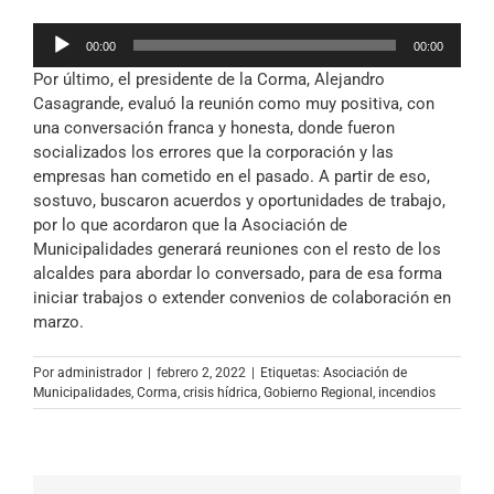
Reproductor
00:00
00:00
de
Por último, el presidente de la Corma, Alejandro
audio
Casagrande, evaluó la reunión como muy positiva, con
una conversación franca y honesta, donde fueron
socializados los errores que la corporación y las
empresas han cometido en el pasado. A partir de eso,
sostuvo, buscaron acuerdos y oportunidades de trabajo,
por lo que acordaron que la Asociación de
Municipalidades generará reuniones con el resto de los
alcaldes para abordar lo conversado, para de esa forma
iniciar trabajos o extender convenios de colaboración en
marzo.
Por
administrador
|
febrero 2, 2022
|
Etiquetas:
Asociación de
Municipalidades
,
Corma
,
crisis hídrica
,
Gobierno Regional
,
incendios