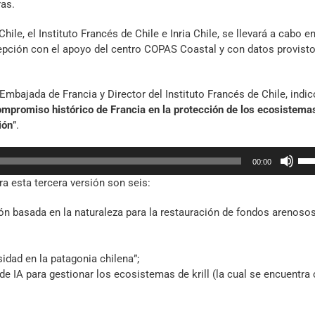
as.
le, el Instituto Francés de Chile e Inria Chile, se llevará a cabo en
epción con el apoyo del centro COPAS Coastal y con datos provist
 Embajada de Francia y Director del Instituto Francés de Chile, indi
 compromiso histórico de Francia en la protección de los ecosistema
ión
”.
Util
00:00
las
a esta tercera versión son seis:
tec
de
ón basada en la naturaleza para la restauración de fondos arenoso
fle
arr
par
dad en la patagonia chilena”;
aum
de IA para gestionar los ecosistemas de krill (la cual se encuentra 
o
dis
el