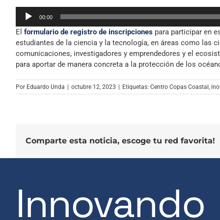
Reproductor
00:00
de
El
formulario de registro de inscripciones
para participar en e
audio
estudiantes de la ciencia y la tecnología, en áreas como las ci
comunicaciones, investigadores y emprendedores y el ecosist
para aportar de manera concreta a la protección de los océan
Por
Eduardo Unda
|
octubre 12, 2023
|
Etiquetas:
Centro Copas Coastal
,
ino
Comparte esta noticia, escoge tu red favorita!
Innovando