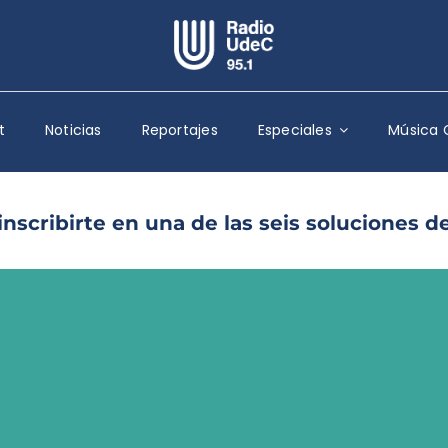
Escuchar Radio UdeC
en vivo
t
Noticias
Reportajes
Especiales
Música 
Quiénes Somos
Programación
Podcast
cribirte en una de las seis soluciones de
Noticias
Reportajes
Columnas
Música Clásica
Especiales