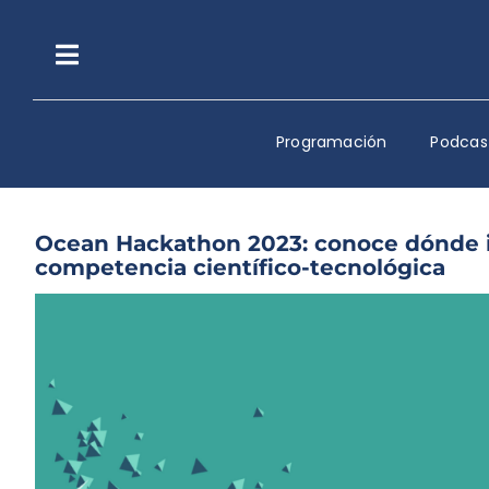
Saltar
al
contenido
Toggle
Navigation
Programación
Podcas
Ocean Hackathon 2023: conoce dónde ins
competencia científico-tecnológica
Ver
imagen
más
grande