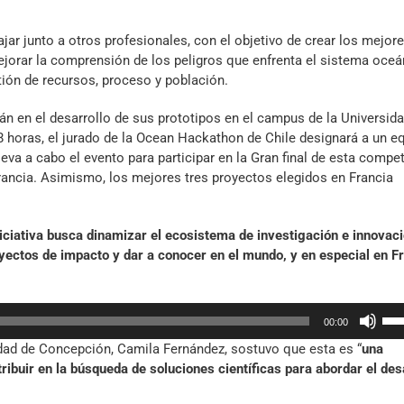
vol
ar junto a otros profesionales, con el objetivo de crear los mejor
ejorar la comprensión de los peligros que enfrenta el sistema oceá
tión de recursos, proceso y población.
án en el desarrollo de sus prototipos en el campus de la Universid
 horas, el jurado de la Ocean Hackathon de Chile designará a un e
va a cabo el evento para participar en la Gran final de esta compet
Francia. Asimismo, los mejores tres proyectos elegidos en Francia
niciativa busca dinamizar el ecosistema de investigación e innovac
ectos de impacto y dar a conocer en el mundo, y en especial en Fr
Util
00:00
las
idad de Concepción, Camila Fernández, sostuvo que esta es “
una
tec
ribuir en la búsqueda de soluciones científicas para abordar el des
de
fle