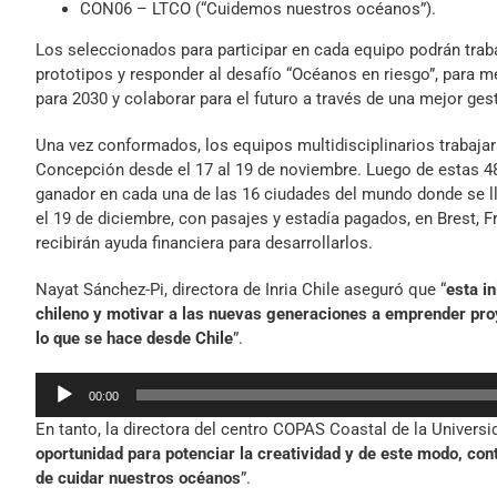
CON06 – LTCO (“Cuidemos nuestros océanos”).
Los seleccionados para participar en cada equipo podrán trabaj
prototipos y responder al desafío “Océanos en riesgo”, para m
para 2030 y colaborar para el futuro a través de una mejor ges
Una vez conformados, los equipos multidisciplinarios trabajar
Concepción desde el 17 al 19 de noviembre. Luego de estas 48
ganador en cada una de las 16 ciudades del mundo donde se lle
el 19 de diciembre, con pasajes y estadía pagados, en Brest, 
recibirán ayuda financiera para desarrollarlos.
Nayat Sánchez-Pi, directora de Inria Chile aseguró que “
esta i
chileno y motivar a las nuevas generaciones a emprender proy
lo que se hace desde Chile
”.
Reproductor
00:00
de
En tanto, la directora del centro COPAS Coastal de la Univers
audio
oportunidad para potenciar la creatividad y de este modo, cont
de cuidar nuestros océanos
”.