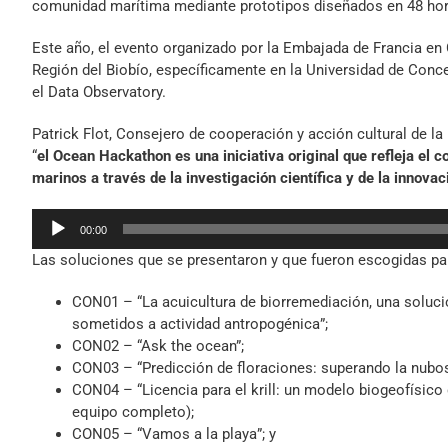
comunidad marítima mediante prototipos diseñados en 48 hor
Este año, el evento organizado por la Embajada de Francia en Chi
Región del Biobío, específicamente en la Universidad de Conc
el Data Observatory.
Patrick Flot, Consejero de cooperación y acción cultural de la
“
el Ocean Hackathon es una iniciativa original que refleja el
marinos a través de la investigación científica y de la innovac
Reproductor
00:00
de
Las soluciones que se presentaron y que fueron escogidas par
audio
CON01 – “La acuicultura de biorremediación, una soluci
sometidos a actividad antropogénica”;
CON02 – “Ask the ocean”;
CON03 – “Predicción de floraciones: superando la nubosi
CON04 – “Licencia para el krill: un modelo biogeofísico 
equipo completo);
CON05 – “Vamos a la playa”; y