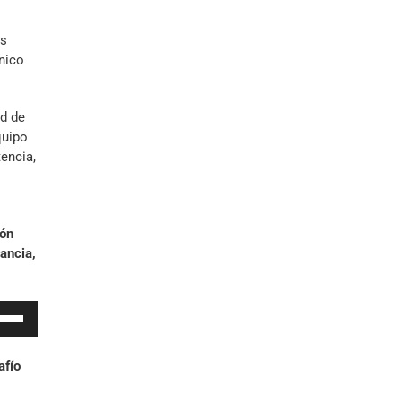
umen.
es
nico
ad de
quipo
encia,
ión
ancia,
iza
las
afío
cha