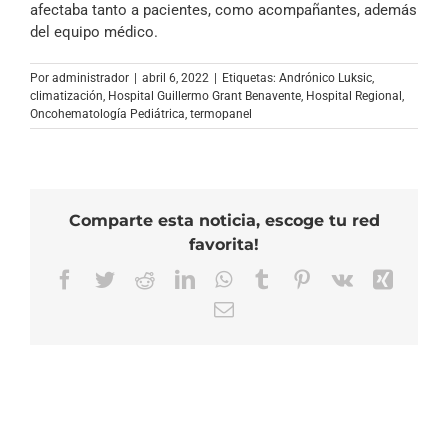
afectaba tanto a pacientes, como acompañantes, además
del equipo médico.
Por
administrador
|
abril 6, 2022
|
Etiquetas:
Andrónico Luksic
,
climatización
,
Hospital Guillermo Grant Benavente
,
Hospital Regional
,
Oncohematología Pediátrica
,
termopanel
Comparte esta noticia, escoge tu red
favorita!
Facebook
Twitter
Reddit
LinkedIn
WhatsApp
Tumblr
Pinterest
Vk
Xing
Correo
electrónico