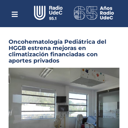
Saltar
al
contenido
Toggle
Escuchar Radio UdeC
Navigation
en vivo
Quiénes Somos
Oncohematología Pediátrica del
HGGB estrena mejoras en
Programación
climatización financiadas con
aportes privados
Podcast
Ver
Noticias
imagen
más
Reportajes
grande
Columnas
Música Clásica
Especiales