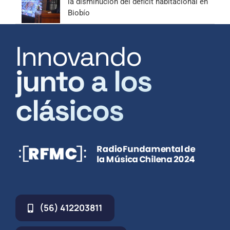
la disminución del déficit habitacional en
Biobío
Innovando
junto a los
clásicos
(56) 412203811