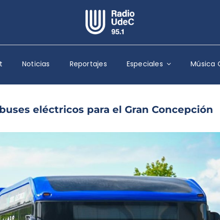
Escuchar Radio UdeC
en vivo
t
Noticias
Reportajes
Especiales
Música 
Quiénes Somos
Programación
Podcast
buses eléctricos para el Gran Concepción
Noticias
Reportajes
Columnas
Música Clásica
Especiales