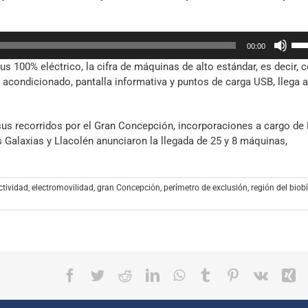
o
dis
Util
el
00:00
las
vol
s 100% eléctrico, la cifra de máquinas de alto estándar, es decir, 
tec
e acondicionado, pantalla informativa y puntos de carga USB, llega 
de
fle
arr
us recorridos por el Gran Concepción, incorporaciones a cargo de
par
 Galaxias y Llacolén anunciaron la llegada de 25 y 8 máquinas,
aum
o
dis
ctividad
,
electromovilidad
,
gran Concepción
,
perímetro de exclusión
,
región del biob
el
vol
Facebook
Twitter
Reddit
LinkedIn
WhatsApp
Tumblr
Pinterest
Vk
X