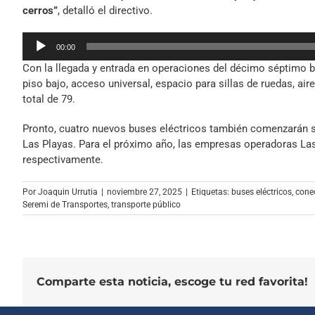
cerros”
, detalló el directivo.
Reproductor
00:00
de
Con la llegada y entrada en operaciones del décimo séptimo bu
audio
piso bajo, acceso universal, espacio para sillas de ruedas, air
total de 79.
Pronto, cuatro nuevos buses eléctricos también comenzarán s
Las Playas. Para el próximo año, las empresas operadoras Las
respectivamente.
Por
Joaquin Urrutia
|
noviembre 27, 2025
|
Etiquetas:
buses eléctricos
,
cone
Seremi de Transportes
,
transporte público
Comparte esta noticia, escoge tu red favorita!