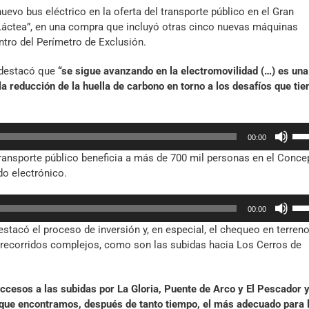
evo bus eléctrico en la oferta del transporte público en el Gran
a Láctea”, en una compra que incluyó otras cinco nuevas máquinas
ntro del Perímetro de Exclusión.
 destacó que
“se sigue avanzando en la electromovilidad (…) es una
la reducción de la huella de carbono en torno a los desafíos que tie
Util
00:00
las
transporte público beneficia a más de 700 mil personas en el Conce
tec
o electrónico.
de
fle
Util
arr
00:00
las
par
destacó el proceso de inversión y, en especial, el chequeo en terren
tec
aum
n recorridos complejos, como son las subidas hacia Los Cerros de
de
o
fle
dis
arr
el
cesos a las subidas por La Gloria, Puente de Arco y El Pescador y
par
vol
ue encontramos, después de tanto tiempo, el más adecuado para 
aum