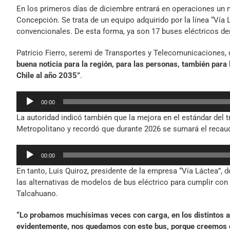
En los primeros días de diciembre entrará en operaciones un nu
Concepción. Se trata de un equipo adquirido por la línea “Ví
convencionales. De esta forma, ya son 17 buses eléctricos de
Patricio Fierro, seremi de Transportes y Telecomunicaciones,
buena noticia para la región, para las personas, también para 
Chile al año 2035”
.
Reproductor
00:00
de
La autoridad indicó también que la mejora en el estándar del 
audio
Metropolitano y recordó que durante 2026 se sumará el recaud
Reproductor
00:00
de
En tanto, Luis Quiroz, presidente de la empresa “Vía Láctea”, 
audio
las alternativas de modelos de bus eléctrico para cumplir co
Talcahuano.
“Lo probamos muchísimas veces con carga, en los distintos ac
evidentemente, nos quedamos con este bus, porque creemos q