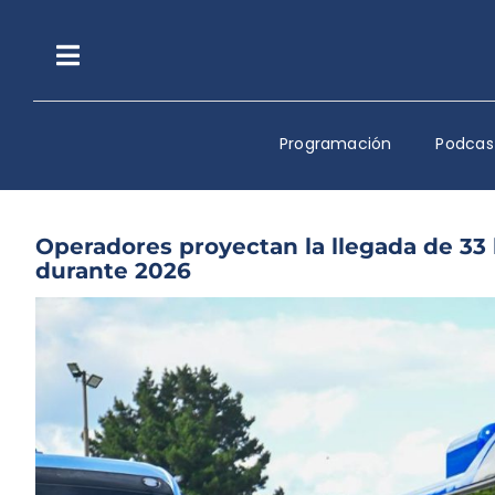
Saltar
al
contenido
Toggle
Navigation
Programación
Podcas
Operadores proyectan la llegada de 33 
durante 2026
Ver
imagen
más
grande