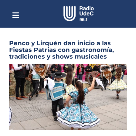
Saltar
al
contenido
Toggle
Escuchar Radio UdeC
Navigation
en vivo
Quiénes Somos
Penco y Lirquén dan inicio a las
Fiestas Patrias con gastronomía,
Programación
tradiciones y shows musicales
Podcast
Ver
imagen
Noticias
más
grande
Reportajes
Columnas
Música Clásica
Especiales