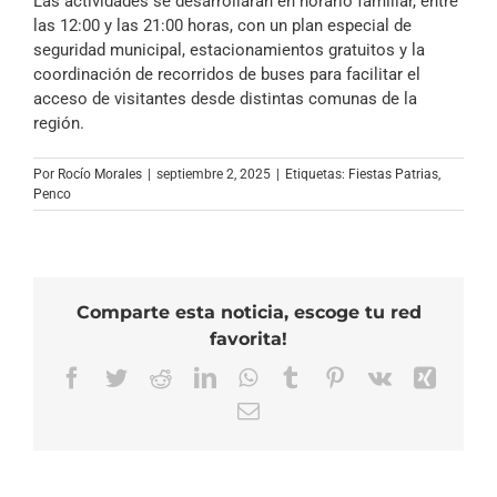
Las actividades se desarrollarán en horario familiar, entre
audio
las 12:00 y las 21:00 horas, con un plan especial de
seguridad municipal, estacionamientos gratuitos y la
coordinación de recorridos de buses para facilitar el
acceso de visitantes desde distintas comunas de la
región.
Por
Rocío Morales
|
septiembre 2, 2025
|
Etiquetas:
Fiestas Patrias
,
Penco
Comparte esta noticia, escoge tu red
favorita!
Facebook
Twitter
Reddit
LinkedIn
WhatsApp
Tumblr
Pinterest
Vk
Xing
Correo
electrónico