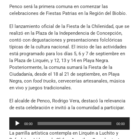
Archivo Sonoro
Penco será la primera comuna en comenzar las
celebraciones de Fiestas Patrias en la Región del Biobío.
El lanzamiento oficial de la Fiesta de la Chilenidad, que se
realizó en la Plaza de la Independencia de Concepción,
contó con degustaciones y presentaciones folclóricas
típicas de la cultura nacional. El inicio de las actividades
está programado para los días 5, 6 y 7 de septiembre en
la Plaza de Lirquén, y 12, 13 y 14 en Playa Negra.
Posteriormente, la comuna sumará la Fiesta de la
Ciudadanía, desde el 18 al 21 de septiembre, en Playa
Negra, con
food trucks
, cervecerías artesanales, música
en vivo y juegos tradicionales.
El alcalde de Penco, Rodrigo Vera, destacó la relevancia
de esta celebración e invitó a la comunidad a participar.
Reproductor
00:00
00:00
de
La parrilla artística contempla en Lirquén a Luchito y
audio