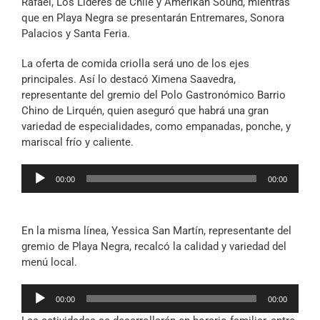
Rafael, Los Líderes de Chile y
Amerikan
Sound
, mientras
que en Playa Negra se presentarán
Entremares
, Sonora
Palacios y Santa Feria.
La oferta de comida criolla será uno de los ejes
principales. Así lo destacó Ximena Saavedra,
representante del gremio del Polo Gastronómico Barrio
Chino de Lirquén, quien aseguró que habrá una gran
variedad de especialidades, como empanadas, ponche, y
mariscal frío y caliente.
Reproductor
00:00
00:00
de
audio
En la misma línea, Yessica San Martín, representante del
gremio de Playa Negra, recalcó la calidad y variedad del
menú local.
Reproductor
00:00
00:00
de