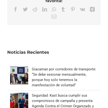
favorita!
Facebook
Twitter
Reddit
LinkedIn
WhatsApp
Tumblr
Pinterest
Vk
Xing
Correo
electrónico
Noticias Recientes
Giacaman por corredores de transporte:
“Se debe sesionar mensualmente,
porque hoy solo tenemos la
manifestación de voluntad”
Seguridad: Kast busca cumplir sus
compromisos de campaña y presenta
Agenda Contra el Crimen Organizado y