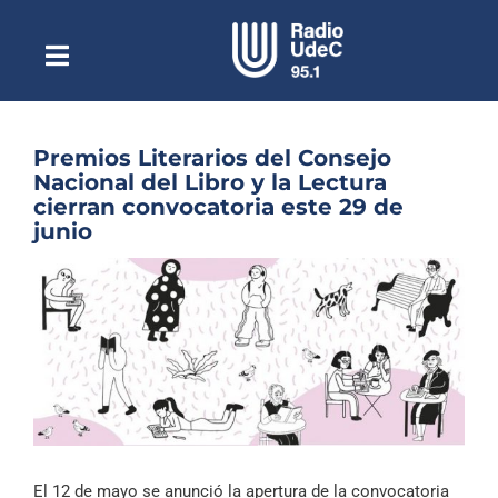
Saltar
al
contenido
Toggle
Escuchar Radio UdeC
Navigation
en vivo
Quiénes Somos
Premios Literarios del Consejo
Nacional del Libro y la Lectura
Programación
cierran convocatoria este 29 de
junio
Podcast
Ver
Noticias
imagen
más
Reportajes
grande
Columnas
Música Clásica
Especiales
El 12 de mayo se anunció la apertura de la convocatoria