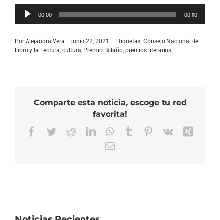
Reproductor
00:00
00:00
de
audio
Por
Alejandra Vera
|
junio 22, 2021
|
Etiquetas:
Consejo Nacional del
Libro y la Lectura
,
cultura
,
Premio Bolaño
,
premios literarios
Comparte esta noticia, escoge tu red
favorita!
Facebook
Twitter
Reddit
LinkedIn
WhatsApp
Tumblr
Pinterest
Vk
Xing
Correo
electrónico
Noticias Recientes