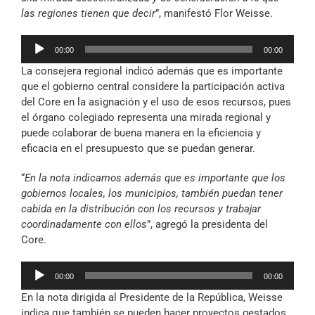
las regiones tienen que decir
”, manifestó Flor Weisse.
Reproductor
00:00
00:00
de
La consejera regional indicó además que es importante
audio
que el gobierno central considere la participación activa
del Core en la asignación y el uso de esos recursos, pues
el órgano colegiado representa una mirada regional y
puede colaborar de buena manera en la eficiencia y
eficacia en el presupuesto que se puedan generar.
“
En la nota indicamos además que es importante que los
gobiernos locales, los municipios, también puedan tener
cabida en la distribución con los recursos y trabajar
coordinadamente con ellos
”, agregó la presidenta del
Core.
Reproductor
00:00
00:00
de
En la nota dirigida al Presidente de la República, Weisse
audio
indica que también se pueden hacer proyectos gestados