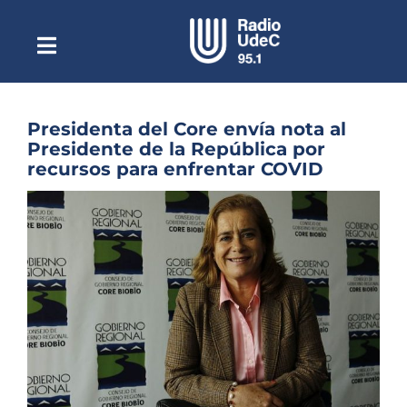
Saltar
al
contenido
Toggle
Escuchar Radio UdeC
Navigation
en vivo
Quiénes Somos
Presidenta del Core envía nota al
Presidente de la República por
Programación
recursos para enfrentar COVID
Podcast
Ver
imagen
Noticias
más
grande
Reportajes
Columnas
Música Clásica
Especiales