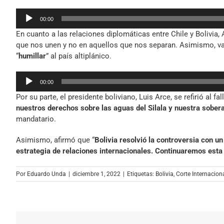
Reproductor
00:00
de
En cuanto a las relaciones diplomáticas entre Chile y Bolivi
audio
que nos unen y no en aquellos que nos separan. Asimismo, valor
“
humillar
” al país altiplánico.
Reproductor
00:00
de
Por su parte, el presidente boliviano, Luis Arce, se refirió al fal
audio
nuestros derechos sobre las aguas del Silala y nuestra sobera
mandatario.
Asimismo, afirmó que “
Bolivia resolvió la controversia con u
estrategia de relaciones internacionales. Continuaremos esta 
Por
Eduardo Unda
|
diciembre 1, 2022
|
Etiquetas:
Bolivia
,
Corte Internacion