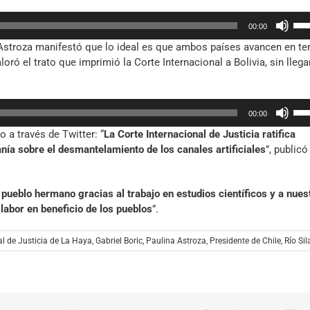
fle
el
Util
arr
vol
00:00
las
par
a, Astroza manifestó que lo ideal es que ambos países avancen en t
tec
aum
ó el trato que imprimió la Corte Internacional a Bolivia, sin llega
de
o
fle
dis
arr
el
Util
par
vol
00:00
las
aum
lo a través de Twitter: “
La Corte Internacional de Justicia ratifica
tec
o
nía sobre el desmantelamiento de los canales artificiales
”, publicó
de
dis
fle
el
arr
vol
n pueblo hermano gracias al trabajo en estudios científicos y a nues
par
labor en beneficio de los pueblos
”.
aum
o
al de Justicia de La Haya
,
Gabriel Boric
,
Paulina Astroza
,
Presidente de Chile
,
Río Sil
dis
el
vol