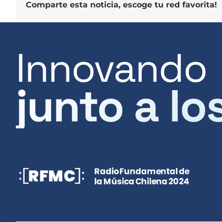
Comparte esta noticia, escoge tu red favorita!
Innovando
junto a lo