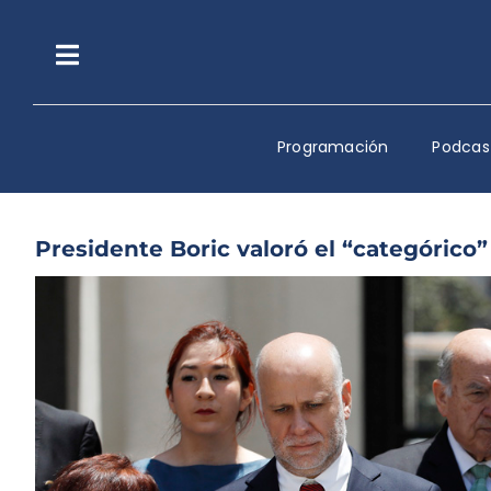
Saltar
al
contenido
Toggle
Navigation
Programación
Podcas
Presidente Boric valoró el “categórico” 
Ver
imagen
más
grande