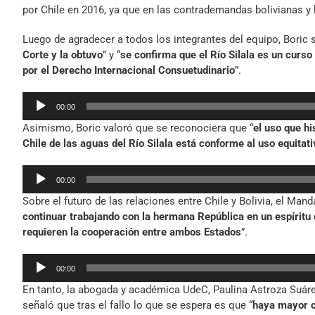
por Chile en 2016, ya que en las contrademandas bolivianas y 
Luego de agradecer a todos los integrantes del equipo, Boric 
Corte y la obtuvo
” y “
se confirma que el Río Silala es un curso
por el Derecho Internacional Consuetudinario
”.
Reproductor
00:00
de
Asimismo, Boric valoró que se reconociera que “
el uso que h
audio
Chile de las aguas del Río Silala está conforme al uso equitat
Reproductor
00:00
de
Sobre el futuro de las relaciones entre Chile y Bolivia, el Mand
audio
continuar trabajando con la hermana República en un espíritu
requieren la cooperación entre ambos Estados
”.
Reproductor
00:00
de
En tanto, la abogada y académica UdeC, Paulina Astroza Suárez
audio
señaló que tras el fallo lo que se espera es que “
haya mayor co