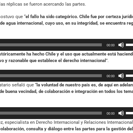
las réplicas se fueron acercando las partes.
sostuvo que “
el fallo ha sido categórico. Chile fue por certeza jurídi
 de agua internacional, cuyo uso, en su integridad, se encuentra re
Util
00:00
las
istóricamente ha hecho Chile y el uso que actualmente está hacien
tec
ivo y razonable que establece el derecho internacional
”.
de
fle
Util
arr
00:00
las
par
atario señaló que “
la voluntad de nuestro país es, de aquí en adelan
tec
aum
 de buena vecindad, de colaboración e integración en todos los tem
de
o
fle
dis
arr
el
Util
par
vol
00:00
las
aum
, especialista en Derecho Internacional y Relaciones Internacional
tec
o
laboración, consulta y diálogo entre las partes para la gestión del
de
dis