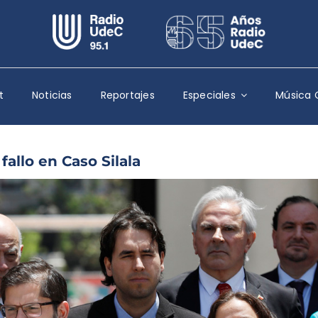
Escuchar Radio UdeC
en vivo
Quiénes Somos
t
Noticias
Reportajes
Especiales
Música 
Programación
Podcast
fallo en Caso Silala
Noticias
Reportajes
Columnas
Música Clásica
Especiales