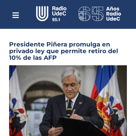
Saltar
al
contenido
Toggle
Escuchar Radio UdeC
Navigation
en vivo
Quiénes Somos
Presidente Piñera promulga en
privado ley que permite retiro del
Programación
10% de las AFP
Podcast
Ver
imagen
Noticias
más
grande
Reportajes
Columnas
Música Clásica
Especiales