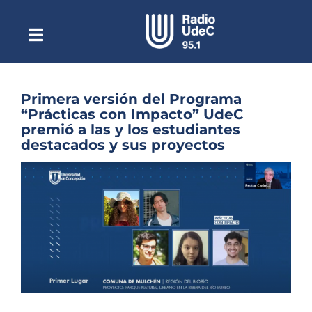
Saltar
al
contenido
Toggle
Escuchar Radio UdeC
Navigation
en vivo
Quiénes Somos
Primera versión del Programa
“Prácticas con Impacto” UdeC
Programación
premió a las y los estudiantes
destacados y sus proyectos
Podcast
Ver
Noticias
imagen
más
Reportajes
grande
Columnas
Música Clásica
Especiales