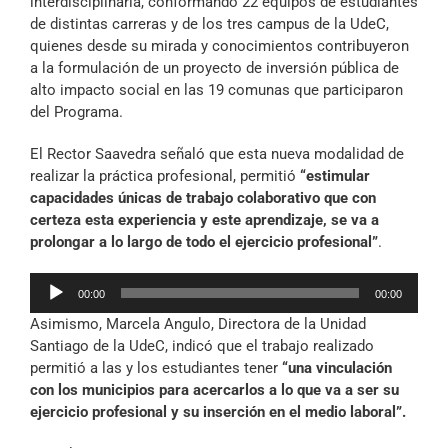
interdisciplinaria, conformando 22 equipos de estudiantes
de distintas carreras y de los tres campus de la UdeC,
quienes desde su mirada y conocimientos contribuyeron
a la formulación de un proyecto de inversión pública de
alto impacto social en las 19 comunas que participaron
del Programa.
El Rector Saavedra señaló que esta nueva modalidad de
realizar la práctica profesional, permitió
“
estimular
capacidades únicas de trabajo colaborativo que con
certeza esta experiencia y este aprendizaje, se va a
prolongar a lo largo de todo el ejercicio profesional”
.
Reproductor
00:00
00:00
de
Asimismo, Marcela Angulo, Directora de la Unidad
audio
Santiago de la UdeC, indicó que el trabajo realizado
permitió a las y los estudiantes tener
“una vinculación
con los municipios para acercarlos a lo que va a ser su
ejercicio profesional y su inserción en el medio laboral”.