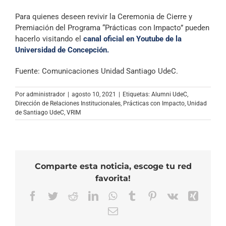
Para quienes deseen revivir la Ceremonia de Cierre y
Premiación del Programa “Prácticas con Impacto” pueden
hacerlo visitando el
canal oficial en Youtube de la
Universidad de Concepción.
Fuente: Comunicaciones Unidad Santiago UdeC.
Por
administrador
|
agosto 10, 2021
|
Etiquetas:
Alumni UdeC
,
Dirección de Relaciones Institucionales
,
Prácticas con Impacto
,
Unidad
de Santiago UdeC
,
VRIM
Comparte esta noticia, escoge tu red
favorita!
Facebook
Twitter
Reddit
LinkedIn
WhatsApp
Tumblr
Pinterest
Vk
Xing
Correo
electrónico