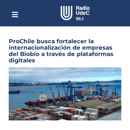
Saltar
al
contenido
Toggle
Escuchar Radio UdeC
Navigation
en vivo
Quiénes Somos
ProChile busca fortalecer la
internacionalización de empresas
Programación
del Biobío a través de plataformas
digitales
Podcast
Ver
Noticias
imagen
más
Reportajes
grande
Columnas
Música Clásica
Especiales