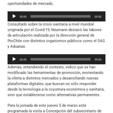
oportunidades de mercado.
Reproductor
00:00
00:00
de
Consultado sobre la crisis sanitaria a nivel mundial
audio
originada por el Covid-19, Neumann destacó las labores
de articulación realizada por la dirección general de
ProChile con distintos organismos públicos como el SAG
y Aduanas.
Reproductor
00:00
00:00
de
Además, entendiendo el contexto, indicó que se han
audio
modificado las herramientas de promoción, reorientando
la oferta a distintos mercados y desarrollando nuevas
plataformas digitales, que buscan no sólo responder
desde la tecnología a la coyuntura económica y sanitaria,
sino que establecerse como alternativas permanentes.
Para la jornada de este jueves 5 de marzo está
programada la visita a Concepción del subsecretario de