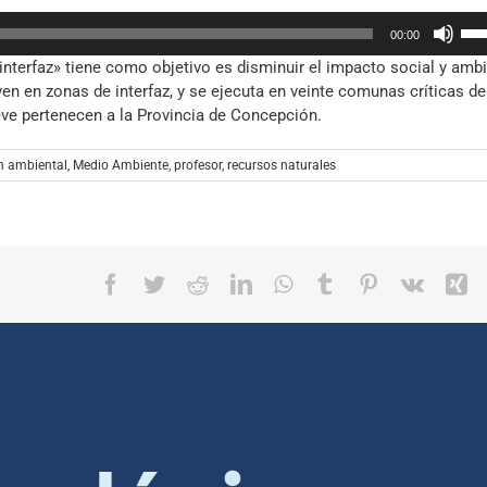
dis
Util
el
00:00
las
vol
nterfaz» tiene como objetivo es disminuir el impacto social y ambi
tec
en en zonas de interfaz, y se ejecuta en veinte comunas críticas de
de
ueve pertenecen a la Provincia de Concepción.
fle
arr
par
n ambiental
,
Medio Ambiente
,
profesor
,
recursos naturales
aum
o
dis
el
Facebook
Twitter
Reddit
LinkedIn
WhatsApp
Tumblr
Pinterest
Vk
X
vol