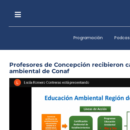
Saltar
al
contenido
Toggle
Navigation
Programación
Podcas
Profesores de Concepción recibieron 
ambiental de Conaf
Ver
imagen
más
grande