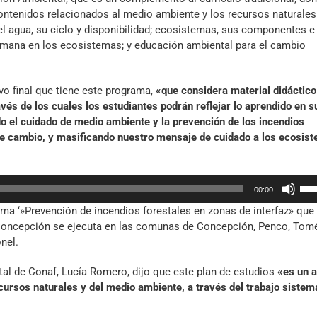
 contenidos relacionados al medio ambiente y los recursos naturales
l agua, su ciclo y disponibilidad; ecosistemas, sus componentes e
 humana en los ecosistemas; y educación ambiental para el cambio
ivo final que tiene este programa,
«que considera material didáctico
vés de los cuales los estudiantes podrán reflejar lo aprendido en s
o el cuidado de medio ambiente y la prevención de los incendios
e cambio, y masificando nuestro mensaje de cuidado a los ecosis
Util
00:00
las
ama ‘»Prevención de incendios forestales en zonas de interfaz» que
tec
e Concepción se ejecuta en las comunas de Concepción, Penco, Tom
de
nel.
fle
arr
al de Conaf, Lucía Romero, dijo que este plan de estudios
«es un a
par
cursos naturales y del medio ambiente, a través del trabajo sistem
aum
o