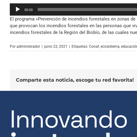
Reproductor
00:00
de
El programa «Prevención de incendios forestales en zonas de i
audio
que provocan los incendios forestales en las personas que viv
incendios forestales de la Región del Biobío, de las cuales n
Por
administrador
|
junio 22, 2021
|
Etiquetas:
Conaf
,
ecosistema
,
educació
Comparte esta noticia, escoge tu red favorita!
Innovando