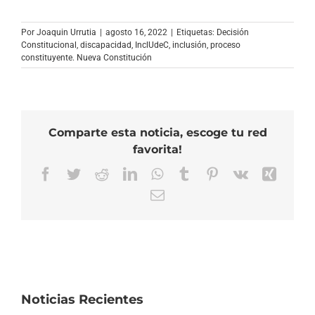
Por
Joaquin Urrutia
|
agosto 16, 2022
|
Etiquetas:
Decisión
Constitucional
,
discapacidad
,
InclUdeC
,
inclusión
,
proceso
constituyente. Nueva Constitución
Comparte esta noticia, escoge tu red
favorita!
Facebook
Twitter
Reddit
LinkedIn
WhatsApp
Tumblr
Pinterest
Vk
Xing
Correo
electrónico
Noticias Recientes