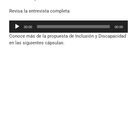
Revisa la entrevista completa:
Reproductor
00:00
00:00
de
Conoce más de la propuesta de Inclusión y Discapacidad
audio
en las siguientes cápsulas: