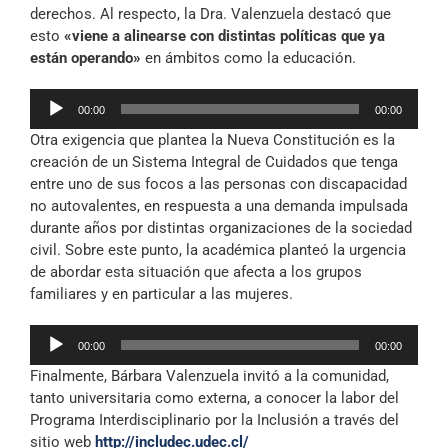
derechos. Al respecto, la Dra. Valenzuela destacó que
esto
«viene a alinearse con distintas políticas que ya
están operando»
en ámbitos como la educación.
Reproductor
00:00
00:00
de
Otra exigencia que plantea la Nueva Constitución es la
audio
creación de un Sistema Integral de Cuidados que tenga
entre uno de sus focos a las personas con discapacidad
no autovalentes, en respuesta a una demanda impulsada
durante años por distintas organizaciones de la sociedad
civil. Sobre este punto, la académica planteó la urgencia
de abordar esta situación que afecta a los grupos
familiares y en particular a las mujeres.
Reproductor
00:00
00:00
de
Finalmente, Bárbara Valenzuela invitó a la comunidad,
audio
tanto universitaria como externa, a conocer la labor del
Programa Interdisciplinario por la Inclusión a través del
sitio web
http://includec.udec.cl/