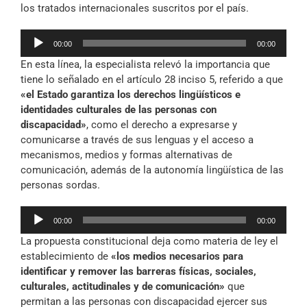
los tratados internacionales suscritos por el país.
Reproductor
00:00
00:00
de
En esta línea, la especialista relevó la importancia que
audio
tiene lo señalado en el artículo 28 inciso 5, referido a que
«el Estado garantiza los derechos lingüísticos e
identidades culturales de las personas con
discapacidad»
, como el derecho a expresarse y
comunicarse a través de sus lenguas y el acceso a
mecanismos, medios y formas alternativas de
comunicación, además de la autonomía lingüística de las
personas sordas.
Reproductor
00:00
00:00
de
La propuesta constitucional deja como materia de ley el
audio
establecimiento de
«los medios necesarios para
identificar y remover las barreras físicas, sociales,
culturales, actitudinales y de comunicación»
que
permitan a las personas con discapacidad ejercer sus