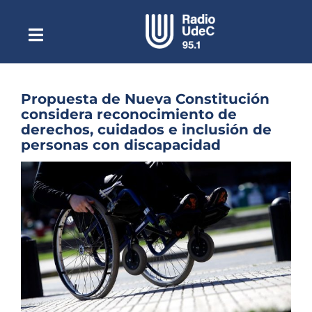
Saltar
al
contenido
Toggle
Escuchar Radio UdeC
Navigation
en vivo
Quiénes Somos
Propuesta de Nueva Constitución
considera reconocimiento de
Programación
derechos, cuidados e inclusión de
personas con discapacidad
Podcast
Ver
Noticias
imagen
más
Reportajes
grande
Columnas
Música Clásica
Especiales