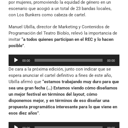
por mujeres, promoviendo la equidad de género en un
escenario que acogió a un total de 23 bandas locales,
con Los Bunkers como cabeza de cartel.
Manuel Ubilla, director de Marketing y Contenidos de
Programación del Teatro Biobío, relevó la importancia de
invitar
“a todos quienes participan en el REC y lo hacen
posible”
.
Reproductor
00:00
00:00
de
De cara a la próxima edición, junto con indicar que se
audio
espera anunciar el cartel definitivo a fines de este año,
Ubilla afirmó que
“estamos trabajando muy duro para que
sea una gran fecha (…) Estamos viendo cómo diseñamos
un mejor festival en términos del
layout
, cómo
disponemos mejor, y en términos de eso diseñar una
propuesta programática interesante para lo que viene en
esos diez años”
.
Reproductor