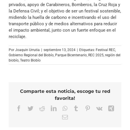
privados, apoyo de Carabineros, Bomberos, la Cruz Roja y
la Defensa Civil; y el objetivo de ser un festival sostenible,
midiendo la huella de carbono e incentivando el uso del
transporte público y de medios alternativos para reducir
el impacto ambiental, junto con un fuerte enfoque en el
reciclaje.
Por
Joaquin Urrutia
|
septiembre 13, 2024
|
Etiquetas:
Festival REC
,
Gobierno Regional del Biobío
,
Parque Bicentenario
,
REC 2025
,
región del
biobío
,
Teatro Biobío
Comparte esta noticia, escoge tu red
favorita!
Facebook
Twitter
Reddit
LinkedIn
WhatsApp
Tumblr
Pinterest
Vk
Xing
Correo
electrónico