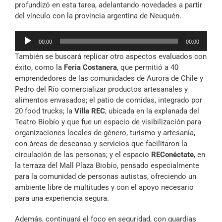
profundizó en esta tarea, adelantando novedades a partir
del vínculo con la provincia argentina de Neuquén.
Reproductor
00:00
00:00
de
También se buscará replicar otro aspectos evaluados con
audio
éxito, como la
Feria Costanera
, que permitió a 40
emprendedores de las comunidades de Aurora de Chile y
Pedro del Río comercializar productos artesanales y
alimentos envasados; el patio de comidas, integrado por
20 food trucks; la
Villa REC
, ubicada en la explanada del
Teatro Biobío y que fue un espacio de visibilización para
organizaciones locales de género, turismo y artesanía,
con áreas de descanso y servicios que facilitaron la
circulación de las personas; y el espacio
REConéctate
, en
la terraza del Mall Plaza Biobío, pensado especialmente
para la comunidad de personas autistas, ofreciendo un
ambiente libre de multitudes y con el apoyo necesario
para una experiencia segura.
Además, continuará el foco en seguridad, con guardias