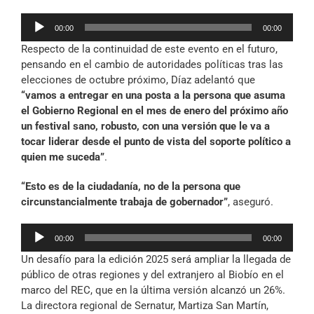
Reproductor
00:00
00:00
de
Respecto de la continuidad de este evento en el futuro,
audio
pensando en el cambio de autoridades políticas tras las
elecciones de octubre próximo, Díaz adelantó que
“vamos a entregar en una posta a la persona que asuma
el Gobierno Regional en el mes de enero del próximo año
un festival sano, robusto, con una versión que le va a
tocar liderar desde el punto de vista del soporte político a
quien me suceda”
.
“Esto es de la ciudadanía, no de la persona que
circunstancialmente trabaja de gobernador”
, aseguró.
Reproductor
00:00
00:00
de
Un desafío para la edición 2025 será ampliar la llegada de
audio
público de otras regiones y del extranjero al Biobío en el
marco del REC, que en la última versión alcanzó un 26%.
La directora regional de Sernatur, Martiza San Martín,