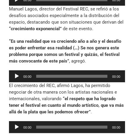
00:00
00:00
de
Manuel Lagos, director del Festival REC, se refirió a los
audio
desafíos asociados especialmente a la distribución del
espacio, destacando que son situaciones que derivan del
“crecimiento exponencial”
de este evento.
“Es una realidad que va creciendo año a año y el desafío
es poder enfrentar esa realidad (…) Se nos genera este
problema porque somos un festival y quizás, el festival
más convocante de este país”
, agregó.
Reproductor
00:00
00:00
de
El crecimiento del REC, afirmó Lagos, ha permitido
audio
negociar de otra manera con los artistas nacionales e
internacionales, valorando
“el respeto que ha logrado
tener el festival en cuanto al mundo artístico, que va más
allá de la plata que les podemos ofrecer”
.
Reproductor
00:00
00:00
de