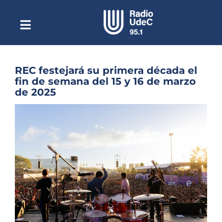
Saltar
al
contenido
Toggle
Escuchar Radio UdeC
Navigation
en vivo
Quiénes Somos
REC festejará su primera década el
fin de semana del 15 y 16 de marzo
Programación
de 2025
Podcast
Ver
imagen
Noticias
más
grande
Reportajes
Columnas
Música Clásica
Especiales