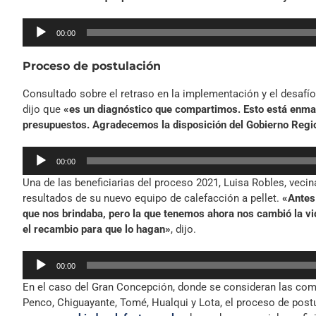
Reproductor
00:00
de
audio
Proceso de postulación
Consultado sobre el retraso en la implementación y el desafío
dijo que
«es un diagnóstico que compartimos. Esto está enmar
presupuestos. Agradecemos la disposición del Gobierno Region
Reproductor
00:00
de
Una de las beneficiarias del proceso 2021, Luisa Robles, vecina
audio
resultados de su nuevo equipo de calefacción a pellet.
«Antes 
que nos brindaba, pero la que tenemos ahora nos cambió la vi
el recambio para que lo hagan»
, dijo.
Reproductor
00:00
de
En el caso del Gran Concepción, donde se consideran las com
audio
Penco, Chiguayante, Tomé, Hualqui y Lota, el proceso de postul