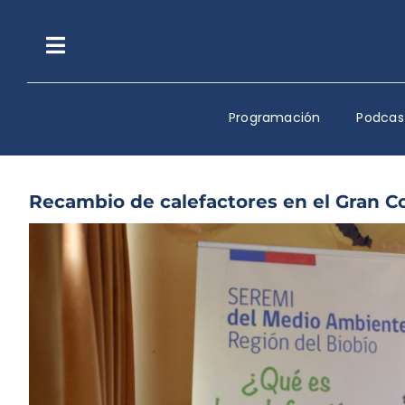
Saltar
al
contenido
Toggle
Navigation
Programación
Podcas
Recambio de calefactores en el Gran Co
Ver
imagen
más
grande