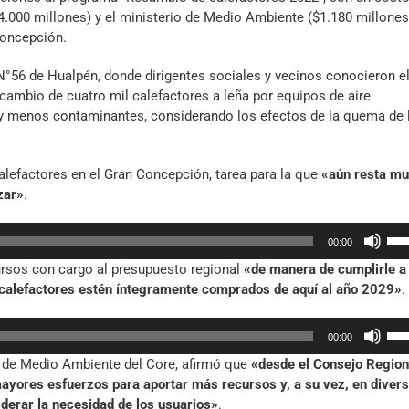
4.000 millones) y el ministerio de Medio Ambiente ($1.180 millones)
Concepción.
N°56 de Hualpén, donde dirigentes sociales y vecinos conocieron e
l recambio de cuatro mil calefactores a leña por equipos de aire
s y menos contaminantes, considerando los efectos de la quema de 
alefactores en el Gran Concepción, tarea para la que
«aún resta mu
zar»
.
Util
00:00
las
rsos con cargo al presupuesto regional
«de manera de cumplirle a 
tec
l calefactores estén íntegramente comprados de aquí al año 2029»
.
de
fle
Util
arr
00:00
las
par
 de Medio Ambiente del Core, afirmó que
«desde el Consejo Region
tec
aum
ayores esfuerzos para aportar más recursos y, a su vez, en diversi
de
o
derar la necesidad de los usuarios»
.
fle