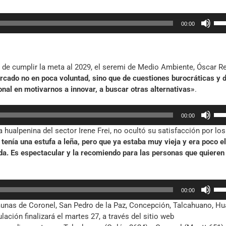
dis
arr
el
Util
par
vol
00:00
las
aum
tec
o
de
dis
fle
el
 de cumplir la meta al 2029, el seremi de Medio Ambiente, Óscar Re
arr
vol
cado no en poca voluntad, sino que de cuestiones burocráticas y 
par
al en motivarnos a innovar, a buscar otras alternativas»
.
aum
o
Util
00:00
dis
las
el
 hualpenina del sector Irene Frei, no ocultó su satisfacción por los
tec
vol
tenía una estufa a leña, pero que ya estaba muy vieja y era poco el
de
da. Es espectacular y la recomiendo para las personas que quieren
fle
arr
par
Util
aum
00:00
las
o
unas de Coronel, San Pedro de la Paz, Concepción, Talcahuano, Hu
tec
dis
ación finalizará el martes 27, a través del sitio web
de
el