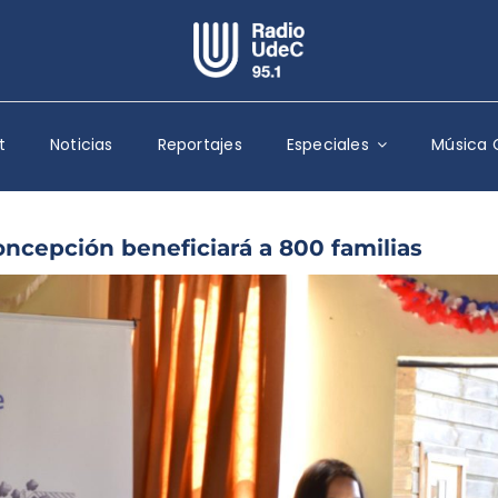
Escuchar Radio UdeC
en vivo
t
Noticias
Reportajes
Especiales
Música 
Quiénes Somos
Programación
Podcast
ncepción beneficiará a 800 familias
Noticias
Reportajes
Columnas
Música Clásica
Especiales