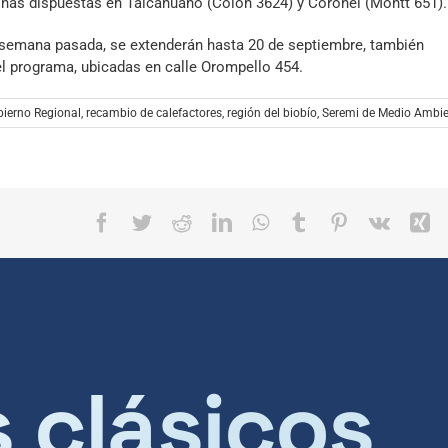
inas dispuestas en Talcahuano (Colón 3624) y Coronel (Montt 651).
fle
vol
arr
a semana pasada, se extenderán hasta 20 de septiembre, también
par
el programa, ubicadas en calle Orompello 454.
aum
o
ierno Regional
,
recambio de calefactores
,
región del biobío
,
Seremi de Medio Ambie
dis
el
vol
Facebook
Twitter
Reddit
LinkedIn
WhatsApp
Tumblr
Pinterest
Vk
X
s clásicos