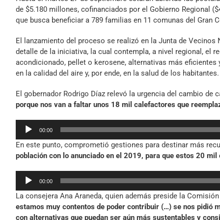
de $5.180 millones, cofinanciados por el Gobierno Regional ($
que busca beneficiar a 789 familias en 11 comunas del Gran 
El lanzamiento del proceso se realizó en la Junta de Vecinos 
detalle de la iniciativa, la cual contempla, a nivel regional, e
acondicionado, pellet o kerosene, alternativas más eficiente
en la calidad del aire y, por ende, en la salud de los habitantes.
El gobernador Rodrigo Díaz relevó la urgencia del cambio de c
porque nos van a faltar unos 18 mil calefactores que reempla
Reproductor
00:00
de
En este punto, comprometió gestiones para destinar más recu
audio
población con lo anunciado en el 2019, para que estos 20 mi
Reproductor
00:00
de
La consejera Ana Araneda, quien además preside la Comisión
audio
estamos muy contentos de poder contribuir (…) se nos pidió m
con alternativas que puedan ser aún más sustentables y consi