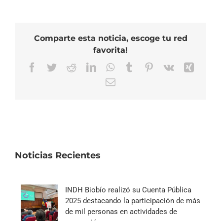
Comparte esta noticia, escoge tu red
favorita!
Facebook
Twitter
Reddit
LinkedIn
WhatsApp
Tumblr
Pinterest
Vk
Xing
Correo
electrónico
Noticias Recientes
INDH Biobío realizó su Cuenta Pública
2025 destacando la participación de más
de mil personas en actividades de