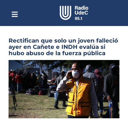
Saltar
al
contenido
Toggle
Escuchar Radio UdeC
Navigation
en vivo
Quiénes Somos
Rectifican que solo un joven falleció
ayer en Cañete e INDH evalúa si
Programación
hubo abuso de la fuerza pública
Podcast
Ver
imagen
Noticias
más
grande
Reportajes
Columnas
Música Clásica
Especiales