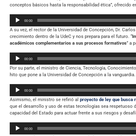
conceptos básicos hasta la responsabilidad ética”, ofrecido 
Reproductor
00:00
de
A su vez, el rector de la Universidad de Concepción, Dr. Carl
audio
crecimiento dentro de la UdeC y nos prepara para el futuro. “
I
académicos complementarios a sus procesos formativos
” a p
Reproductor
00:00
de
Por su parte, el ministro de Ciencia, Tecnología, Conocimient
audio
hito que pone a la Universidad de Concepción a la vanguardia.
Reproductor
00:00
de
Asimismo, el ministro se refirió al
proyecto de ley que busca re
audio
que el desarrollo y uso de estas tecnologías sea respetuoso d
capacidad del Estado para actuar frente a sus riesgos y desafí
Reproductor
00:00
de