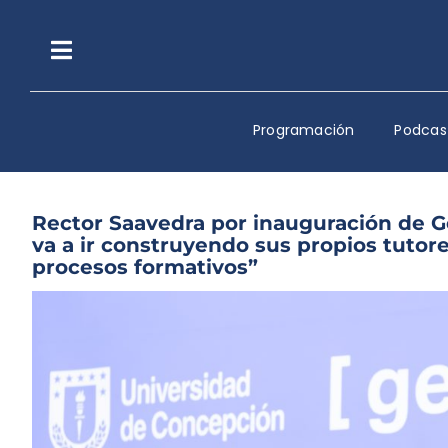
Saltar
al
contenido
Toggle
Navigation
Programación
Podcas
Rector Saavedra por inauguración de 
va a ir construyendo sus propios tuto
procesos formativos”
Ver
imagen
más
grande