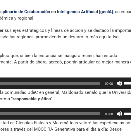
plinario de Colaboración en Inteligencia Artificial [genIA]
, un espa
démica y regional.
r sus ejes estratégicos y líneas de acción y se destacó la importa
desde las regiones, promoviendo un desarrollo más equitativo,
licó que, si bien la instancia se inauguró recién, han estado
mente. A partir de ahora, agregó, podrán articular de mejor manera
Util
00:00
las
 y la comunidad UdeC en general, Maldonado señaló que la Universid
tec
forma “
responsable y ética
”.
de
fle
Util
arr
00:00
las
par
cultad de Ciencias Físicas y Matemáticas valoró las experiencias co
tec
aum
ores a través del MOOC “IA Generativa para el día a día: Desde
de