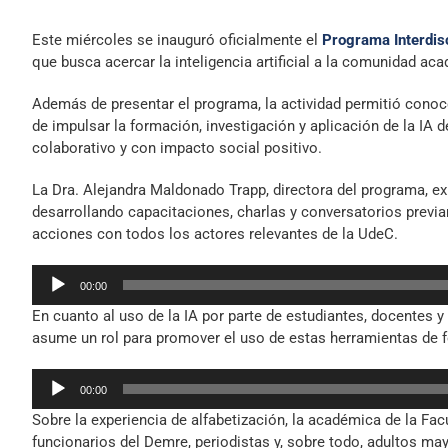
Este miércoles se inauguró oficialmente el
Programa Interdisci
que busca acercar la inteligencia artificial a la comunidad aca
Además de presentar el programa, la actividad permitió conoce
de impulsar la formación, investigación y aplicación de la IA 
colaborativo y con impacto social positivo.
La Dra. Alejandra Maldonado Trapp, directora del programa, exp
desarrollando capacitaciones, charlas y conversatorios previa
acciones con todos los actores relevantes de la UdeC.
Reproductor
00:00
de
En cuanto al uso de la IA por parte de estudiantes, docentes
audio
asume un rol para promover el uso de estas herramientas de 
Reproductor
00:00
de
Sobre la experiencia de alfabetización, la académica de la Fa
audio
funcionarios del Demre, periodistas y, sobre todo, adultos may