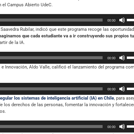
o
en el Campus Abierto UdeC.
fle
dis
arr
el
Util
par
vol
00:00
las
aum
os Saavedra Rubilar, indicó que este programa recoge las oportunida
tec
o
maginamos que cada estudiante va a ir construyendo sus propios t
de
dis
artir de la IA.
fle
el
arr
vol
Util
par
00:00
las
aum
o e Innovación, Aldo Valle, calificó el lanzamiento del programa co
tec
o
de
dis
fle
el
Util
arr
vol
00:00
las
par
gular los sistemas de inteligencia artificial (IA) en Chile
, para ase
tec
aum
e los derechos de las personas, fomentar la innovación y fortalecer
de
o
os.
fle
dis
arr
el
Util
par
vol
00:00
las
aum