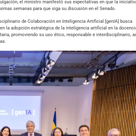
lgación, el ministro manifestó sus expectativas en que la iniciativ
tec
o
óximas semanas para que siga su discusión en el Senado.
de
dis
fle
el
ciplinario de Colaboración en Inteligencia Artificial [genIA] busca
arr
vol
la adopción estratégica de la inteligencia artificial en la docencia
par
sitaria, promoviendo su uso ético, responsable e interdisciplinario,
aum
as.
o
dis
el
vol