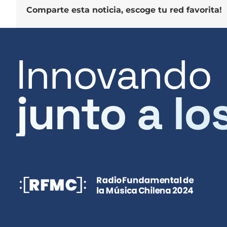
Comparte esta noticia, escoge tu red favorita!
Innovando
junto a lo