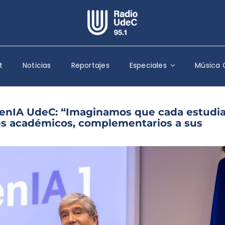
Escuchar Radio UdeC
en vivo
t
Noticias
Reportajes
Especiales
Música 
Quiénes Somos
Programación
Podcast
GenIA UdeC: “Imaginamos que cada estudi
res académicos, complementarios a sus
Noticias
Reportajes
Columnas
Música Clásica
Especiales