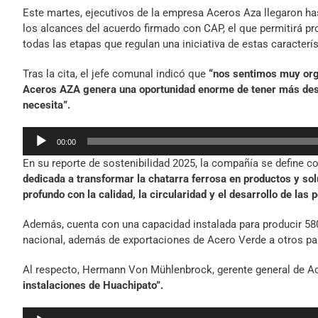
Este martes, ejecutivos de la empresa Aceros Aza llegaron ha
los alcances del acuerdo firmado con CAP, el que permitirá pr
todas las etapas que regulan una iniciativa de estas caracterís
Tras la cita, el jefe comunal indicó que
“nos sentimos muy orgu
Aceros AZA genera una oportunidad enorme de tener más desar
necesita”.
Reproductor
00:00
de
En su reporte de sostenibilidad 2025, la compañía se define 
audio
dedicada a transformar la chatarra ferrosa en productos y so
profundo con la calidad, la circularidad y el desarrollo de las 
Además, cuenta con una capacidad instalada para producir 58
nacional, además de exportaciones de Acero Verde a otros pa
Al respecto, Hermann Von Mühlenbrock, gerente general de A
instalaciones de Huachipato”.
Reproductor