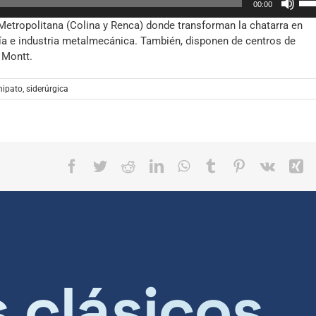
00:00
las
Metropolitana (Colina y Renca) donde transforman la chatarra en
tec
ía e industria metalmecánica. También, disponen de centros de
de
 Montt.
fle
arr
par
ipato
,
siderúrgica
aum
o
dis
el
Facebook
Twitter
Reddit
LinkedIn
WhatsApp
Tumblr
Pinterest
Vk
X
vol
s clásicos