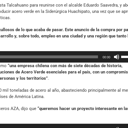
sta Talcahuano para reunirse con el alcalde Eduardo Saavedra, y ab
oducir acero verde en la Siderúrgica Huachipato, una vez que se ap
ticas.
llosos de lo que acaba de pasar. Este anuncio de la compra por pa
rollo y, sobre todo, empleo en una ciudad y una región que tanto 
Util
00:00
las
como
“una empresa chilena con más de siete décadas de historia,
tec
luciones de Acero Verde esenciales para el país, con un compromi
de
personas y los territorios”
.
fle
arr
0 mil toneladas de acero al año, abasteciendo principalmente al m
par
íses de América Latina.
aum
o
ceros AZA, dijo que
“queremos hacer un proyecto interesante en la
dis
el
vol
Util