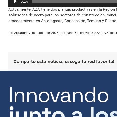
00:00
de
Actualmente, AZA tiene dos plantas productivas en la Región 
audio
soluciones de acero para los sectores de construcción, miner
procesamiento en Antofagasta, Concepción, Temuco y Puerto
Por
Alejandra Vera
|
junio 10, 2026
|
Etiquetas:
acero verde
,
AZA
,
CAP
,
Huach
Comparte esta noticia, escoge tu red favorita!
Innovando
junto a lo