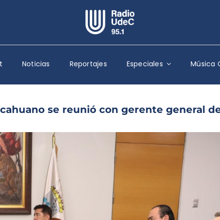
Escuchar Radio UdeC
en vivo
t
Noticias
Reportajes
Especiales
Música 
Quiénes Somos
Programación
Podcast
lcahuano se reunió con gerente general d
Noticias
Reportajes
Columnas
Música Clásica
Especiales