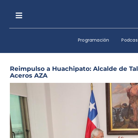
Saltar
al
contenido
Toggle
Navigation
Programación
Podcas
Reimpulso a Huachipato: Alcalde de Ta
Aceros AZA
Ver
imagen
más
grande