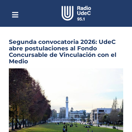
Saltar
al
contenido
Toggle
Escuchar Radio UdeC
Navigation
en vivo
Quiénes Somos
Segunda convocatoria 2026: UdeC
abre postulaciones al Fondo
Programación
Concursable de Vinculación con el
Medio
Podcast
Ver
Noticias
imagen
más
Reportajes
grande
Columnas
Música Clásica
Especiales