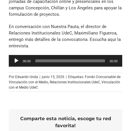
jornadas de capacitación online y presenciales en los
campus Concepción, Chillán y Los Ángeles para apoyar la
formulación de proyectos.
En conversación con Nuestra Pauta, el director de
Relaciones Institucionales UdeC, Maximiliano Figueroa,
entregó más detalles de la convocatoria. Escucha aquí la
entrevista.
Reproductor
00:00
00:00
de
audio
Por
Eduardo Unda
|
junio 15, 2026
|
Etiquetas:
Fondo Concursable de
Vinculación con el Medio
,
Relaciones Institucionales UdeC
,
Vinculación
con el Medio UdeC
Comparte esta noticia, escoge tu red
favorita!