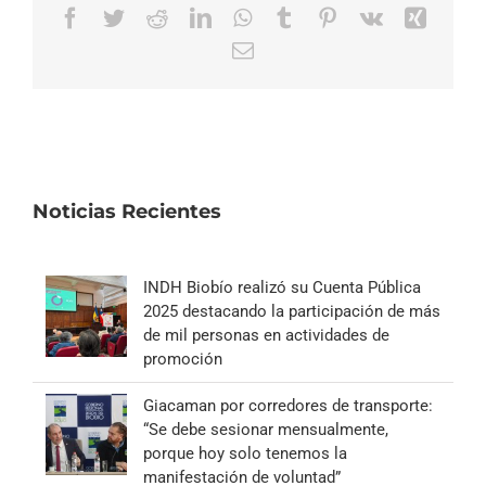
Facebook
Twitter
Reddit
LinkedIn
WhatsApp
Tumblr
Pinterest
Vk
Xing
Correo
electrónico
Noticias Recientes
INDH Biobío realizó su Cuenta Pública
2025 destacando la participación de más
de mil personas en actividades de
promoción
Giacaman por corredores de transporte:
“Se debe sesionar mensualmente,
porque hoy solo tenemos la
manifestación de voluntad”