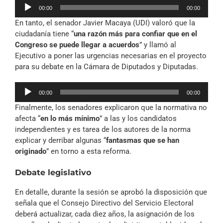
Reproductor
00:00
00:00
de
En tanto, el senador Javier Macaya (UDI) valoró que la
audio
ciudadanía tiene “
una razón más para confiar que en el
Congreso se puede llegar a acuerdos
” y llamó al
Ejecutivo a poner las urgencias necesarias en el proyecto
para su debate en la Cámara de Diputados y Diputadas.
Reproductor
00:00
00:00
de
Finalmente, los senadores explicaron que la normativa no
audio
afecta “
en lo más mínimo
” a las y los candidatos
independientes y es tarea de los autores de la norma
explicar y derribar algunas “
fantasmas que se han
originado
” en torno a esta reforma.
Debate legislativo
En detalle, durante la sesión se aprobó la disposición que
señala que el Consejo Directivo del Servicio Electoral
deberá actualizar, cada diez años, la asignación de los