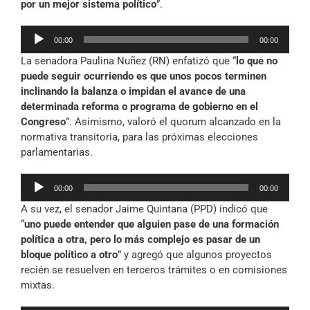
por un mejor sistema político
”.
Reproductor
00:00
00:00
de
La senadora Paulina Nuñez (RN) enfatizó que “
lo que no
audio
puede seguir ocurriendo es que unos pocos terminen
inclinando la balanza o impidan el avance de una
determinada reforma o programa de gobierno en el
Congreso
”. Asimismo, valoró el quorum alcanzado en la
normativa transitoria, para las próximas elecciones
parlamentarias.
Reproductor
00:00
00:00
de
A su vez, el senador Jaime Quintana (PPD) indicó que
audio
“
uno puede entender que alguien pase de una formación
política a otra, pero lo más complejo es pasar de un
bloque político a otro
” y agregó que algunos proyectos
recién se resuelven en terceros trámites o en comisiones
mixtas.