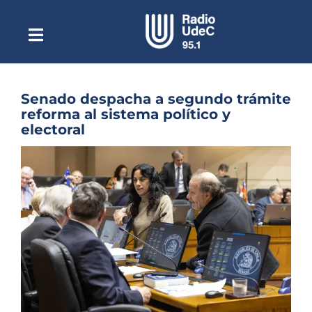
Saltar
al
contenido
Toggle
Escuchar Radio UdeC
Navigation
en vivo
Quiénes Somos
Senado despacha a segundo trámite
reforma al sistema político y
Programación
electoral
Podcast
Ver
imagen
Noticias
más
grande
Reportajes
Columnas
Música Clásica
Especiales