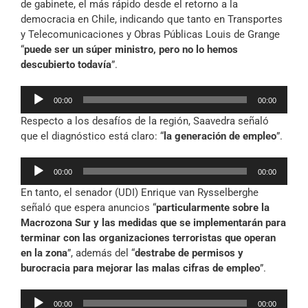
de gabinete, el más rápido desde el retorno a la
democracia en Chile, indicando que tanto en Transportes
y Telecomunicaciones y Obras Públicas Louis de Grange
“
puede ser un súper ministro, pero no lo hemos
descubierto todavía
”.
Reproductor
00:00
00:00
de
Respecto a los desafíos de la región, Saavedra señaló
audio
que el diagnóstico está claro: “
la generación de empleo
”.
Reproductor
00:00
00:00
de
En tanto, el senador (UDI) Enrique van Rysselberghe
audio
señaló que espera anuncios “
particularmente sobre la
Macrozona Sur y las medidas que se implementarán para
terminar con las organizaciones terroristas que operan
en la zona
”, además del “
destrabe de permisos y
burocracia para mejorar las malas cifras de empleo
”.
Reproductor
00:00
00:00