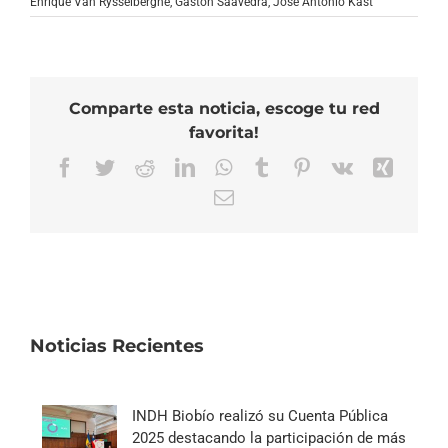
Enrique Van Rysselberghe
,
Gastón Saavedra
,
José Antonio Kast
Comparte esta noticia, escoge tu red
favorita!
Facebook
Twitter
Reddit
LinkedIn
WhatsApp
Tumblr
Pinterest
Vk
Xing
Correo
electrónico
Noticias Recientes
INDH Biobío realizó su Cuenta Pública
2025 destacando la participación de más