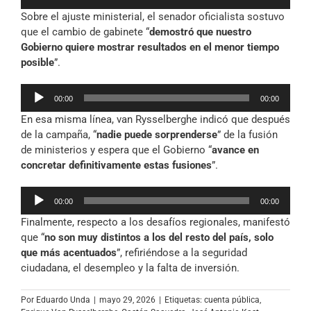
de
Sobre el ajuste ministerial, el senador oficialista sostuvo
audio
que el cambio de gabinete “
demostró que nuestro
Gobierno quiere mostrar resultados en el menor tiempo
posible
”.
Reproductor
00:00
00:00
de
En esa misma línea, van Rysselberghe indicó que después
audio
de la campaña, “
nadie puede sorprenderse
” de la fusión
de ministerios y espera que el Gobierno “
avance en
concretar definitivamente estas fusiones
”.
Reproductor
00:00
00:00
de
Finalmente, respecto a los desafíos regionales, manifestó
audio
que “
no son muy distintos a los del resto del país, solo
que más acentuados
”, refiriéndose a la seguridad
ciudadana, el desempleo y la falta de inversión.
Por
Eduardo Unda
|
mayo 29, 2026
|
Etiquetas:
cuenta pública
,