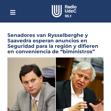
Saltar
al
contenido
Toggle
Escuchar Radio UdeC
Navigation
en vivo
Quiénes Somos
Senadores van Rysselberghe y
Saavedra esperan anuncios en
Programación
Seguridad para la región y difieren
en conveniencia de “biministros”
Podcast
Ver
Noticias
imagen
más
Reportajes
grande
Columnas
Música Clásica
Especiales